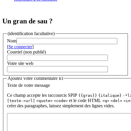
Un gran de sau ?
(identification facultative)
Nom
[
Se connecter
]
Courriel (non publié)
Votre site web
Ajoutez votre commentaire ici
Texte de votre message
Ce champ accepte les raccourcis SPIP
{{gras}}
{italique}
-*l
et le code HTML
[texte->url]
<quote>
<code>
<q>
<del>
<in
créer des paragraphes, laissez simplement des lignes vides.