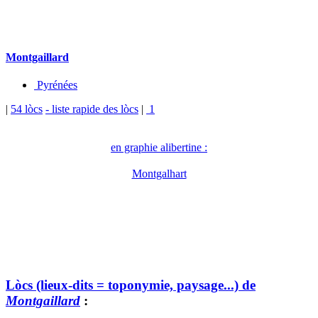
Montgaillard
Pyrénées
|
54 lòcs
- liste rapide des lòcs
|
1
en graphie alibertine :
Montgalhart
Lòcs (lieux-dits = toponymie, paysage...) de
Montgaillard
: