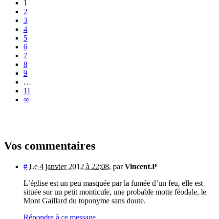
1
2
3
4
5
6
7
8
9
…
11
∞
Vos commentaires
#
Le 4 janvier 2012 à 22:08
,
par
Vincent.P
L’église est un peu masquée par la fumée d’un feu, elle est
située sur un petit monticule, une probable motte féodale, le
Mont Gaillard du toponyme sans doute.
Répondre à ce message