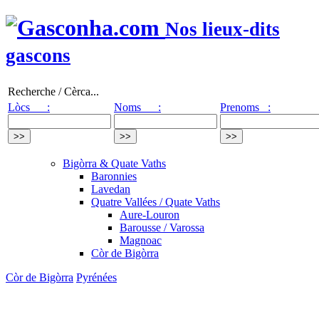
Nos lieux-dits
gascons
Recherche / Cèrca...
Lòcs :
Noms :
Prenoms :
Bigòrra & Quate Vaths
Baronnies
Lavedan
Quatre Vallées / Quate Vaths
Aure-Louron
Barousse / Varossa
Magnoac
Còr de Bigòrra
Còr de Bigòrra
Pyrénées