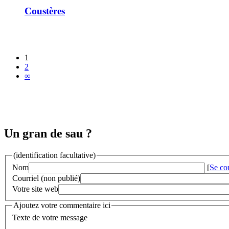
Coustères
1
2
∞
Un gran de sau ?
(identification facultative)
Nom
[
Se co
Courriel (non publié)
Votre site web
Ajoutez votre commentaire ici
Texte de votre message