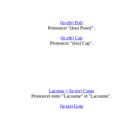
(lo,eth) Poèi
Prononcer "(lou) Poueÿ".
(lo,eth) Cap
Prononcer "(lou) Cap".
Lacoma + (la,era) Coma
Prononcer entre "Lacoume" et "Lacoumo".
(la,era) Gota