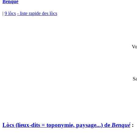
Benqué
|
9 lòcs
- liste rapide des lòcs
Vo
Sa
Lòcs (lieux-dits = toponymie, paysage...) de
Benqué
: