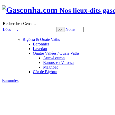
Nos lieux-dits gas
Recherche / Cèrca...
Lòcs :
Noms :
Bigòrra & Quate Vaths
Baronnies
Lavedan
Quatre Vallées / Quate Vaths
Aure-Louron
Barousse / Varossa
Magnoac
Còr de Bigòrra
Baronnies