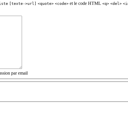
et le code HTML
iste
[texte->url]
<quote>
<code>
<q>
<del>
<i
ssion par email