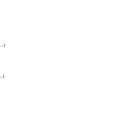
(…)
(…)