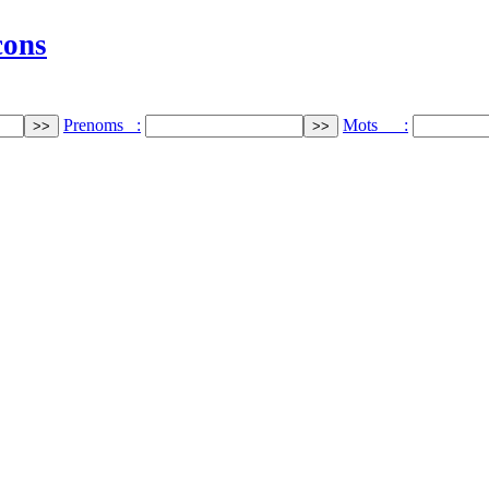
cons
Prenoms :
Mots :