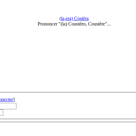
(la,era) Costèra
Prononcer "(la) Coustèro, Coustère"...
nnecter
]