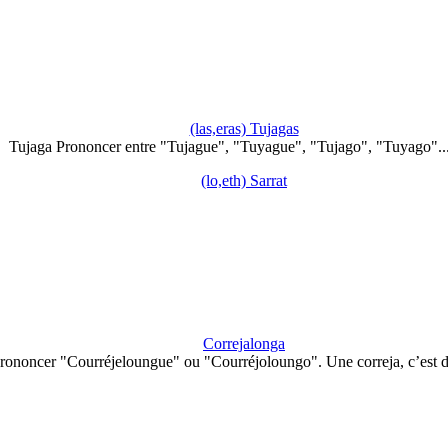
(las,eras) Tujagas
Tujaga Prononcer entre "Tujague", "Tuyague", "Tujago", "Tuyago"..
(lo,eth) Sarrat
Correjalonga
rononcer "Courréjeloungue" ou "Courréjoloungo". Une correja, c’est 