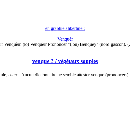
en graphie alibertine :
Venquèr
ir Venquèir. (lo) Venquèir Prononcer "(lou) Benqueÿ" (nord-gascon). 
venque ?
/ végétaux souples
ule, osier... Aucun dictionnaire ne semble attester venque (prononcer 