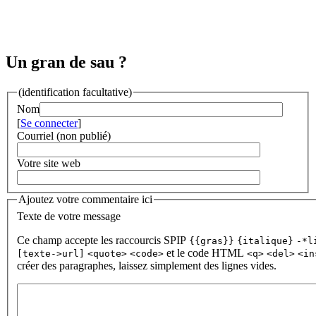
Un gran de sau ?
(identification facultative)
Nom
[
Se connecter
]
Courriel (non publié)
Votre site web
Ajoutez votre commentaire ici
Texte de votre message
Ce champ accepte les raccourcis SPIP
{{gras}}
{italique}
-*l
et le code HTML
[texte->url]
<quote>
<code>
<q>
<del>
<in
créer des paragraphes, laissez simplement des lignes vides.