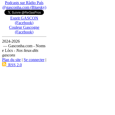
Podcasts sur Ràdio País
@gasconha.com (Bluesky)
Esprit GASCON
(Facebook)
Couleur Gascogne
(Facebook)
2024-2026
— Gasconha.com - Noms
e Lòcs -
Nos lieux-dits
gascons
Plan du site
|
Se connecter
|
RSS 2.0