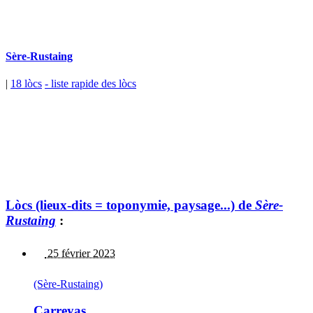
Sère-Rustaing
|
18 lòcs
- liste rapide des lòcs
Lòcs (lieux-dits = toponymie, paysage...) de
Sère-
Rustaing
:
25 février 2023
(Sère-Rustaing)
Carreyas