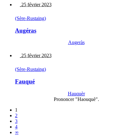
25 février 2023
(Sère-Rustaing)
Augéras
Augeràs
25 février 2023
(Sère-Rustaing)
Fauqué
Hauquèr
Prononcer "Haouquè".
1
2
3
4
∞