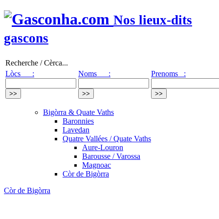
Nos lieux-dits
gascons
Recherche / Cèrca...
Lòcs :
Noms :
Prenoms :
Bigòrra & Quate Vaths
Baronnies
Lavedan
Quatre Vallées / Quate Vaths
Aure-Louron
Barousse / Varossa
Magnoac
Còr de Bigòrra
Còr de Bigòrra