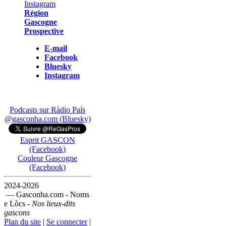
Région
Gascogne
Prospective
E-mail
Facebook
Bluesky
Instagram
Podcasts sur Ràdio País
@gasconha.com (Bluesky)
Esprit GASCON
(Facebook)
Couleur Gascogne
(Facebook)
2024-2026
— Gasconha.com - Noms
e Lòcs -
Nos lieux-dits
gascons
Plan du site
|
Se connecter
|