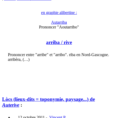
en graphie alibertine :
Autarriba
Prononcer "Aoutarribo"
arriba
/ rive
Prononcer entre "arribe" et "arribo". riba en Nord-Gascogne.
arribèra, (…)
Lòcs (lieux-dits = toponymie, paysage...) de
Auterive
:
12 octobre 2011
-
Vincent P.