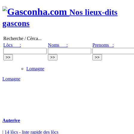
Nos lieux-dits
gascons
Recherche / Cèrca...
Lòcs :
Noms :
Prenoms :
Lomagne
Lomagne
Auterive
|
14 lòcs
- liste rapide des lòcs