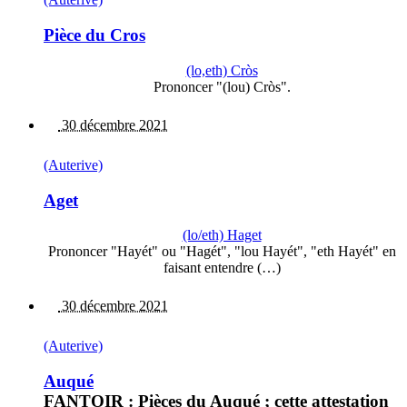
Pièce du Cros
(lo,eth) Cròs
Prononcer "(lou) Cròs".
30 décembre 2021
(Auterive)
Aget
(lo/eth) Haget
Prononcer "Hayét" ou "Hagét", "lou Hayét", "eth Hayét" en
faisant entendre (…)
30 décembre 2021
(Auterive)
Auqué
FANTOIR : Pièces du Auqué ; cette attestation