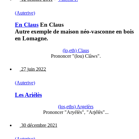
(Auterive)
En Claus
En Claus
Autre exemple de maison néo-vasconne en bois
en Lomagne.
(lo,eth) Claus
Prononcer "(lou) Clàws".
27 juin 2022
(Auterive)
Les Ariélès
(los,eths) Argelèrs
Prononcer "Aryélès", "Arjélès"...
30 décembre 2021
(Auterive)