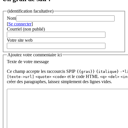
(identification facultative)
Nom
[
Se connecter
]
Courriel (non publié)
Votre site web
Ajoutez votre commentaire ici
Texte de votre message
Ce champ accepte les raccourcis SPIP
{{gras}}
{italique}
-*l
et le code HTML
[texte->url]
<quote>
<code>
<q>
<del>
<in
créer des paragraphes, laissez simplement des lignes vides.