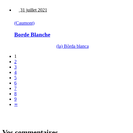
31 juillet 2021
(Caumont)
Borde Blanche
(la) Bòrda blanca
1
2
3
4
5
6
7
8
9
∞
Vos commentaires