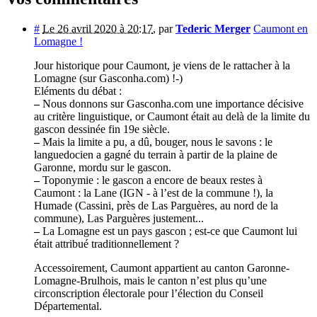
#
Le 26 avril 2020 à 20:17
,
par
Tederic Merger
Caumont en
Lomagne !
Jour historique pour Caumont, je viens de le rattacher à la
Lomagne (sur Gasconha.com) !-)
Eléments du débat :
–
Nous donnons sur Gasconha.com une importance décisive
au critère linguistique, or Caumont était au delà de la limite du
gascon dessinée fin 19e siècle.
–
Mais la limite a pu, a dû, bouger, nous le savons : le
languedocien a gagné du terrain à partir de la plaine de
Garonne, mordu sur le gascon.
–
Toponymie : le gascon a encore de beaux restes à
Caumont : la Lane (IGN - à l’est de la commune !), la
Humade (Cassini, près de Las Parguères, au nord de la
commune), Las Parguères justement...
–
La Lomagne est un pays gascon ; est-ce que Caumont lui
était attribué traditionnellement ?
Accessoirement, Caumont appartient au canton Garonne-
Lomagne-Brulhois, mais le canton n’est plus qu’une
circonscription électorale pour l’élection du Conseil
Départemental.