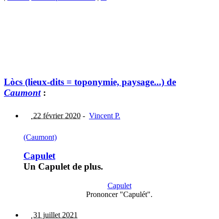
Lòcs (lieux-dits = toponymie, paysage...) de
Caumont
:
22 février 2020
-
Vincent P.
(Caumont)
Capulet
Un Capulet de plus.
Capulet
Prononcer "Capulét".
31 juillet 2021