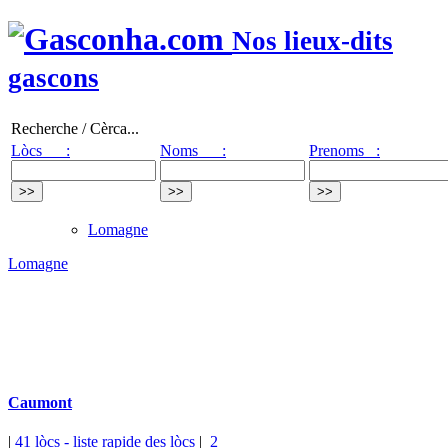
Nos lieux-dits
gascons
Recherche / Cèrca...
Lòcs :
Noms :
Prenoms :
Lomagne
Lomagne
Caumont
|
41 lòcs
- liste rapide des lòcs
|
2