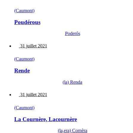
(Caumont)
Poudérous
Poderós
31 juillet 2021
(Caumont)
Rende
(la) Renda
31 juillet 2021
(Caumont)
La Cournère, Lacournère
(la,era) Cornèra