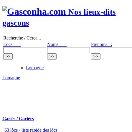
Nos lieux-dits
gascons
Recherche / Cèrca...
Lòcs :
Noms :
Prenoms :
Lomagne
Lomagne
Gariès / Garièrs
|
63 lòcs
- liste rapide des lòcs