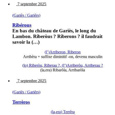
7 septembre 2025
(Gariès / Garièrs)
Ribérous
En bas du château de Gariès, le long du
Lambon. Riberòus ? Riberons ? il faudrait
savoir la (…)
(l’)Arriberon, Riberon
Arribèra + suffixe diminitif -on, devenu masculin
(lo) Riberòu, Riberau ?, (l’)Arriberòu, Arriberau ?
(la,era) Ribaròla, Arribaròla
7 septembre 2025
(Gariès / Garièrs)
Terrèros
(la,era) Terrèra