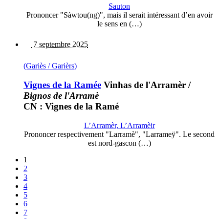
Sauton
Prononcer "Sàwtou(ng)", mais il serait intéressant d’en avoir
le sens en (…)
7 septembre 2025
(Gariès / Garièrs)
Vignes de la Ramée
Vinhas de l'Arramèr
/
Bignos de l'Arramè
CN : Vignes de la Ramé
L’Arramèr, L’Arramèir
Prononcer respectivement "Larramè", "Larrameÿ". Le second
est nord-gascon (…)
1
2
3
4
5
6
7