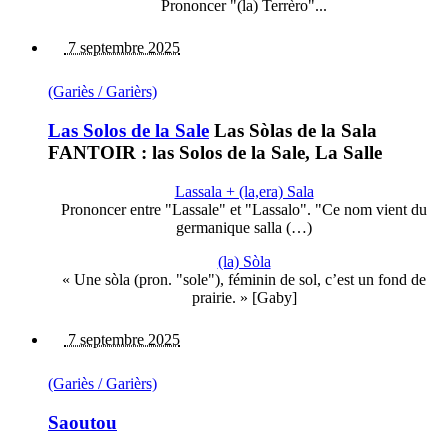
Prononcer "(la) Terrèro"...
7 septembre 2025
(Gariès / Garièrs)
Las Solos de la Sale
Las Sòlas de la Sala
FANTOIR : las Solos de la Sale, La Salle
Lassala + (la,era) Sala
Prononcer entre "Lassale" et "Lassalo". "Ce nom vient du
germanique salla (…)
(la) Sòla
« Une sòla (pron. "sole"), féminin de sol, c’est un fond de
prairie. » [Gaby]
7 septembre 2025
(Gariès / Garièrs)
Saoutou