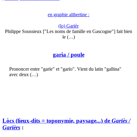
en graphie alibertine :
(lo) Garièr
Philippe Soussieux ["Les noms de famille en Gascogne"] fait bien
le (…)
garia
/ poule
Prononcer entre "garïe" et "garïo". Vient du latin "gallina"
avec deux (…)
Lòcs (lieux-dits = toponymie, paysage...) de
Gariès /
Garièrs
: