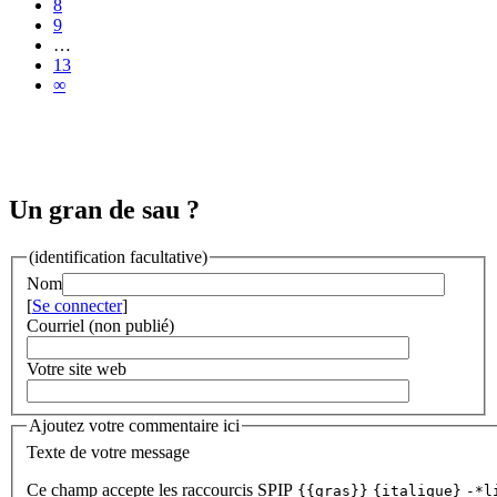
8
9
…
13
∞
Un gran de sau ?
(identification facultative)
Nom
[
Se connecter
]
Courriel (non publié)
Votre site web
Ajoutez votre commentaire ici
Texte de votre message
Ce champ accepte les raccourcis SPIP
{{gras}}
{italique}
-*l