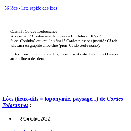
|
56 lòcs
- liste rapide des lòcs
Cassini : Cordes Toulouzanes
Wikipédia : "Attestée sous la forme de Corduba en 1097."
Si ce "Corduba" est vrai, le s final à Cordes n’est pas justifié :
Còrda
tolosana
en graphie alibertine (pron. Còrdo toulouzàno).
Le territoire communal est largement inscrit entre Garonne et Gimone,
au confluent des deux.
Lòcs (lieux-dits = toponymie, paysage...) de
Cordes-
Tolosannes
:
27 octobre 2022