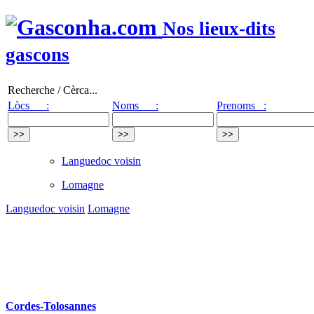
Nos lieux-dits
gascons
Recherche / Cèrca...
Lòcs :
Noms :
Prenoms :
Languedoc voisin
Lomagne
Languedoc voisin
Lomagne
Cordes-Tolosannes