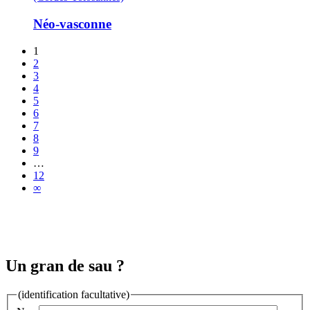
Néo-vasconne
1
2
3
4
5
6
7
8
9
…
12
∞
Un gran de sau ?
(identification facultative)