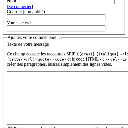
Nom
[
Se connecter
]
Courriel (non publié)
Votre site web
Ajoutez votre commentaire ici
Texte de votre message
Ce champ accepte les raccourcis SPIP
{{gras}}
{italique}
-*l
et le code HTML
[texte->url]
<quote>
<code>
<q>
<del>
<in
créer des paragraphes, laissez simplement des lignes vides.