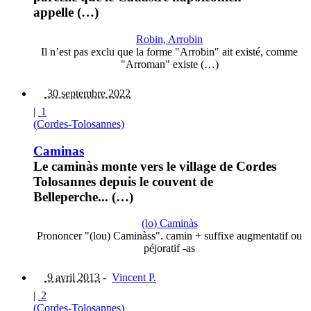
appelle (…)
Robin, Arrobin
Il n’est pas exclu que la forme "Arrobin" ait existé, comme
"Arroman" existe (…)
30 septembre 2022
|
1
(Cordes-Tolosannes)
Caminas
Le caminàs monte vers le village de Cordes
Tolosannes depuis le couvent de
Belleperche... (…)
(lo) Caminàs
Prononcer "(lou) Caminàss". camin + suffixe augmentatif ou
péjoratif -as
9 avril 2013
-
Vincent P.
|
2
(Cordes-Tolosannes)