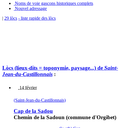
Noms de voie gascons historiques complets
Nouvel adressage
|
29 lòcs
- liste rapide des lòcs
Lòcs (lieux-dits = toponymie, paysage...) de
Saint-
Jean-du-Castillonnais
:
14 février
(Saint-Jean-du-Castillonnais)
Cap de la Sadou
Chemin de la Sadoun (commune d'Orgibet)