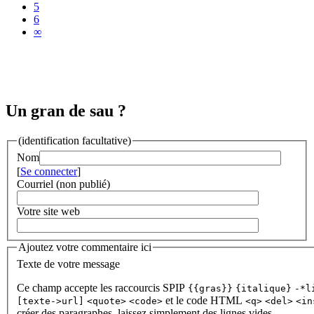
5
6
∞
Un gran de sau ?
(identification facultative)
Nom
[
Se connecter
]
Courriel (non publié)
Votre site web
Ajoutez votre commentaire ici
Texte de votre message
Ce champ accepte les raccourcis SPIP
{{gras}}
{italique}
-*l
et le code HTML
[texte->url]
<quote>
<code>
<q>
<del>
<in
créer des paragraphes, laissez simplement des lignes vides.