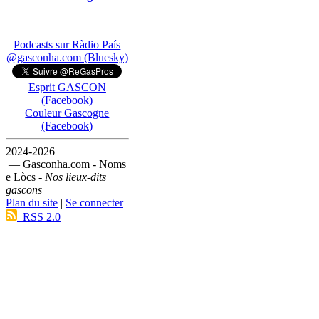
Podcasts sur Ràdio País
@gasconha.com (Bluesky)
Esprit GASCON
(Facebook)
Couleur Gascogne
(Facebook)
2024-2026
— Gasconha.com - Noms
e Lòcs -
Nos lieux-dits
gascons
Plan du site
|
Se connecter
|
RSS 2.0