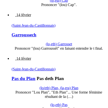
(lo,eth) Cap
Prononcer "(lou) Cap".
14 février
(Saint-Jean-du-Castillonnais)
Garroussech
(lo,eth) Garrosset
Prononcer "(lou) Garroussét" en faisant entendre le t final.
14 février
(Saint-Jean-du-Castillonnais)
Pas du Plan
Pas deth Plan
(lo/eth) Plan, (la,era) Plan
Prononcer "Lou Plan", "Eth Plan"... Une forme féminine
résultant de la (…)
(lo,eth) Pas