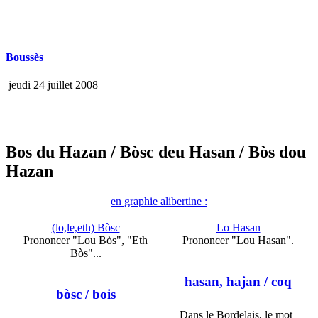
Boussès
jeudi 24 juillet 2008
Bos du Hazan
/ Bòsc deu Hasan
/ Bòs dou
Hazan
en graphie alibertine :
(lo,le,eth) Bòsc
Lo Hasan
Prononcer "Lou Bòs", "Eth
Prononcer "Lou Hasan".
Bòs"...
hasan, hajan
/ coq
bòsc
/ bois
Dans le Bordelais, le mot