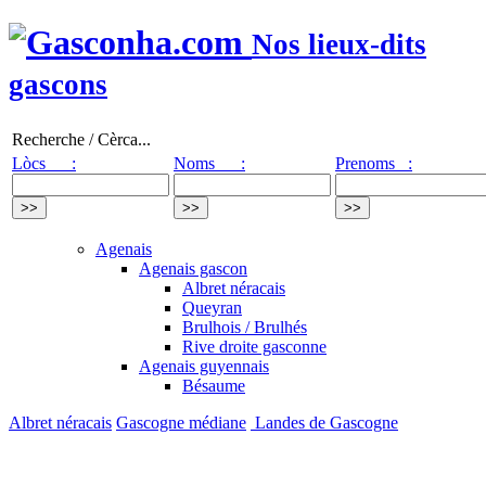
Nos lieux-dits
gascons
Recherche / Cèrca...
Lòcs :
Noms :
Prenoms :
Agenais
Agenais gascon
Albret néracais
Queyran
Brulhois / Brulhés
Rive droite gasconne
Agenais guyennais
Bésaume
Albret néracais
Gascogne médiane
Landes de Gascogne