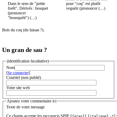
Dans le sens de "petite
pour "coq" est plutôt
forêt". Dérivés : bosquet
veguèir (prononcer (…)
(prononcer
"bousquétt") (…)
Bois du coq (du faisan ?).
Un gran de sau ?
(identification facultative)
Nom
[
Se connecter
]
Courriel (non publié)
Votre site web
Ajoutez votre commentaire ici
Texte de votre message
Ce champ accepte les raccourcis SPIP
{{gras}}
{italique}
-*l