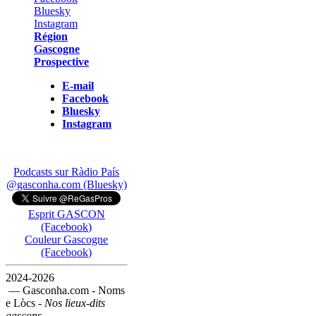
Région
Gascogne
Prospective
E-mail
Facebook
Bluesky
Instagram
Podcasts sur Ràdio País
@gasconha.com (Bluesky)
Esprit GASCON
(Facebook)
Couleur Gascogne
(Facebook)
2024-2026
— Gasconha.com - Noms
e Lòcs -
Nos lieux-dits
gascons