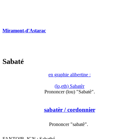
Miramont-d'Astarac
Sabaté
en graphie alibertine :
(lo,eth) Sabatèr
Prononcer (lou) "Sabatè".
sabatèr
/ cordonnier
Prononcer "sabatè".
FANTOIR, IGN : Sabathé