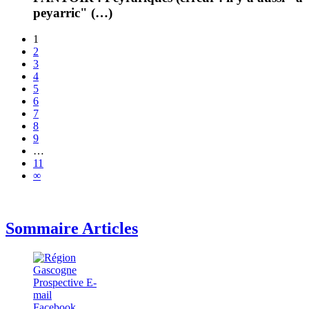
peyarric" (…)
1
2
3
4
5
6
7
8
9
…
11
∞
Sommaire Articles