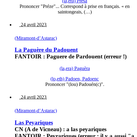
(la,era) Presa
Prononcer "Préze"... Correspond à prise en français. « en
saintongeais, (…)
24 avril 2023
(Miramont-d’Astarac)
La Paguère du Padouent
FANTOIR : Paguere de Pardouent (erreur !)
(la,era) Paguèra
(lo,eth) Padoen, Padoenc
Prononcer "(lou) Padouén(c)".
24 avril 2023
(Miramont-d’Astarac)
Las Peyariques
CN (A de Vicneau) : a las peyariques
FANTOIR : Peyrariques (erreur : il y a aussi "a