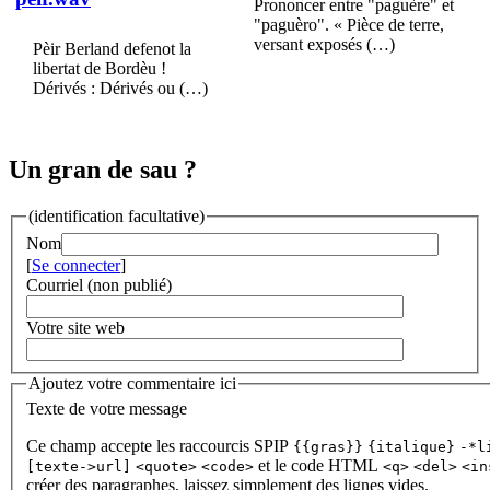
Prononcer entre "paguère" et
"paguèro". « Pièce de terre,
versant exposés (…)
Pèir Berland defenot la
libertat de Bordèu !
Dérivés : Dérivés ou (…)
Un gran de sau ?
(identification facultative)
Nom
[
Se connecter
]
Courriel (non publié)
Votre site web
Ajoutez votre commentaire ici
Texte de votre message
Ce champ accepte les raccourcis SPIP
{{gras}}
{italique}
-*l
et le code HTML
[texte->url]
<quote>
<code>
<q>
<del>
<in
créer des paragraphes, laissez simplement des lignes vides.