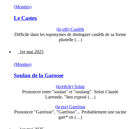
(Monties)
Le Castex
(lo,eth) Castèth
Difficile dans les toponymes de distinguer castèth de sa forme
plurielle (…)
1er mai 2025
(Monties)
Soulan de la Garosse
(lo/eth/le) Solan
Prononcer entre "soulan" et "soulang". Selon Claude
Larronde, "lieu exposé (…)
(la,era) Garròssa
Prononcer "Garròsse", "Garròsso"... Probablement une racine
garr* en (…)