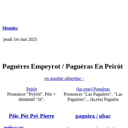
Monties
jeudi 1er mai 2025
Paguères Empeyrot
/ Paguèras En Peiròt
en graphie alibertine :
Peiròt
(las,eras) Paguèras
Prononcer "Peÿròt". Pèir +
Prononcer "Las Paguères", "Las
diminutif "òt".
Paguères"... (la,era) Paguèra
Pèir, Pèr Peÿ Pierre
paguèra
/ ubac
peir.wav