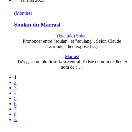
1er mai 2025
(Monties)
Soulan du Marrast
(lo/eth/le) Solan
Prononcer entre "soulan" et "soulang". Selon Claude
Larronde, "lieu exposé (…)
Marrast
Très gascon, plutôt sud-est-central. Existe en nom de lieu et
nom de (…)
1
2
3
4
5
6
7
8
∞