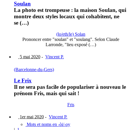
Soulan
La photo est trompeuse : la maison Soulan, qui
montre deux styles locaux qui cohabitent, ne
se (…)
(lo/eth/le) Solan
Prononcer entre "soulan" et "soulang". Selon Claude
Larronde, "lieu exposé (…)
5 mai 2020
-
Vincent P.
(Barcelonne-du-Gers)
Le Frix
Il ne sera pas facile de populariser à nouveau le
prénom Fris, mais qui sait !
Fris
1er mai 2020
-
Vincent P.
Mots et noms en -òi/-oy
|
1