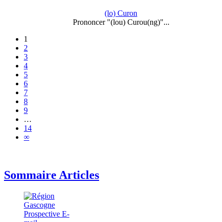
(lo) Curon
Prononcer "(lou) Curou(ng)"...
1
2
3
4
5
6
7
8
9
…
14
∞
Sommaire Articles