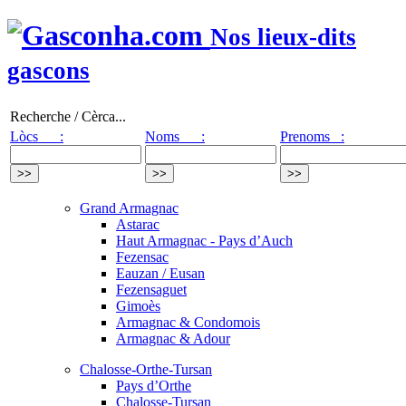
Nos lieux-dits
gascons
Recherche / Cèrca...
Lòcs :
Noms :
Prenoms :
Grand Armagnac
Astarac
Haut Armagnac - Pays d’Auch
Fezensac
Eauzan / Eusan
Fezensaguet
Gimoès
Armagnac & Condomois
Armagnac & Adour
Chalosse-Orthe-Tursan
Pays d’Orthe
Chalosse-Tursan