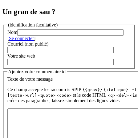
Un gran de sau ?
(identification facultative)
Nom
[
Se connecter
]
Courriel (non publié)
Votre site web
Ajoutez votre commentaire ici
Texte de votre message
Ce champ accepte les raccourcis SPIP
{{gras}}
{italique}
-*l
et le code HTML
[texte->url]
<quote>
<code>
<q>
<del>
<in
créer des paragraphes, laissez simplement des lignes vides.