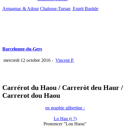
Armagnac & Adour
Chalosse-Tursan
Esprit Bastide
Barcelonne-du-Gers
mercredi 12 octobre 2016
-
Vincent P.
Carrérot du Haou
/ Carreròt deu Haur
/
Carrerot dou Haou
en graphie alibertine :
Lo Hau (r ?)
Prononcer "Lou Haou"