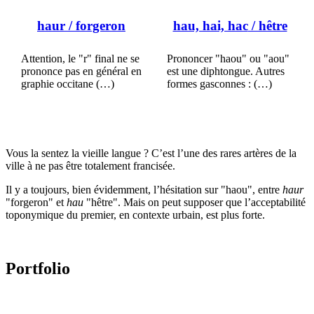
haur
/ forgeron
hau, hai, hac
/ hêtre
Attention, le "r" final ne se
Prononcer "haou" ou "aou"
prononce pas en général en
est une diphtongue. Autres
graphie occitane (…)
formes gasconnes : (…)
Vous la sentez la vieille langue ? C’est l’une des rares artères de la
ville à ne pas être totalement francisée.
Il y a toujours, bien évidemment, l’hésitation sur "haou", entre
haur
"forgeron" et
hau
"hêtre". Mais on peut supposer que l’acceptabilité
toponymique du premier, en contexte urbain, est plus forte.
Portfolio