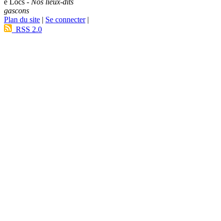
e Lòcs -
Nos lieux-dits
gascons
Plan du site
|
Se connecter
|
RSS 2.0