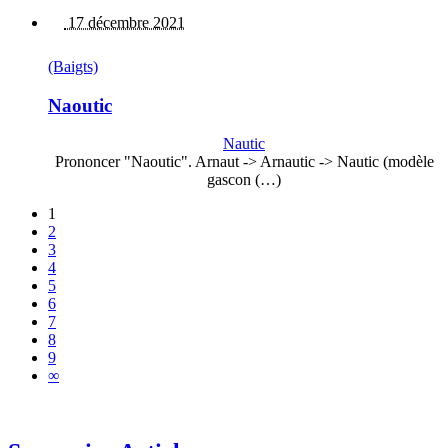
17 décembre 2021
(Baigts)
Naoutic
Nautic
Prononcer "Naoutic". Arnaut -> Arnautic -> Nautic (modèle
gascon (…)
1
2
3
4
5
6
7
8
9
∞