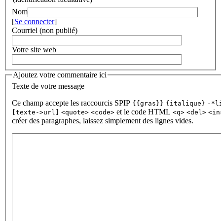
Nom
[
Se connecter
]
Courriel (non publié)
Votre site web
Ajoutez votre commentaire ici
Texte de votre message
Ce champ accepte les raccourcis SPIP
{{gras}}
{italique}
-*l
et le code HTML
[texte->url]
<quote>
<code>
<q>
<del>
<in
créer des paragraphes, laissez simplement des lignes vides.