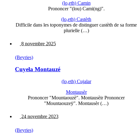
(lo,eth) Camin
Prononcer "(lou) Cami(ng)".
(lo,eth) Castèth
Difficile dans les toponymes de distinguer castèth de sa forme
plurielle (…)
8 novembre 2025
(Beyries)
Cuyela Montauzé
(lo,eth) Cujalar
Montausèr
Prononcer "Mountaouzè". Montausèir Prononcer
"Mountaouzeÿ". Montausèr (…)
24 novembre 2023
(Beyries)