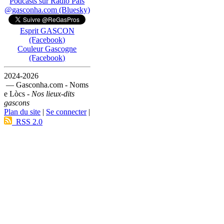
Podcasts sur Ràdio País
@gasconha.com (Bluesky)
Esprit GASCON
(Facebook)
Couleur Gascogne
(Facebook)
2024-2026
— Gasconha.com - Noms
e Lòcs -
Nos lieux-dits
gascons
Plan du site
|
Se connecter
|
RSS 2.0