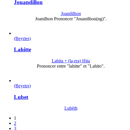
Jouandillon
Joandilhon
Joanilhon Prononcer "Jouanilhou(ng)".
(Beyries)
Lahitte
Lahita + (la,era) Hita
Prononcer entre "lahitte" et "Lahito".
(Beyries)
Lubet
Lubèth
1
2
3