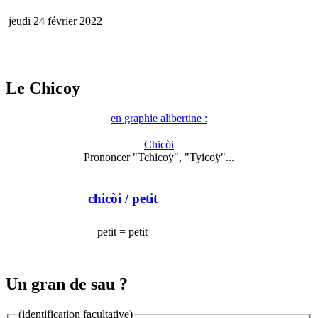
jeudi 24 février 2022
Le Chicoy
en graphie alibertine :
Chicòi
Prononcer "Tchicoÿ", "Tyicoÿ"...
chicòi
/ petit
petit = petit
Un gran de sau ?
(identification facultative)