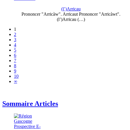
(l’)Arricau
Prononcer "Arricàw". Arricaut Prononcer "Arricàwt".
(l’)Arricau (…)
1
2
3
4
5
6
7
8
9
10
∞
Sommaire Articles