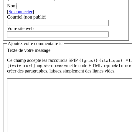
Nom
[
Se connecter
]
Courriel (non publié)
Votre site web
Ajoutez votre commentaire ici
Texte de votre message
Ce champ accepte les raccourcis SPIP
{{gras}}
{italique}
-*l
et le code HTML
[texte->url]
<quote>
<code>
<q>
<del>
<in
créer des paragraphes, laissez simplement des lignes vides.