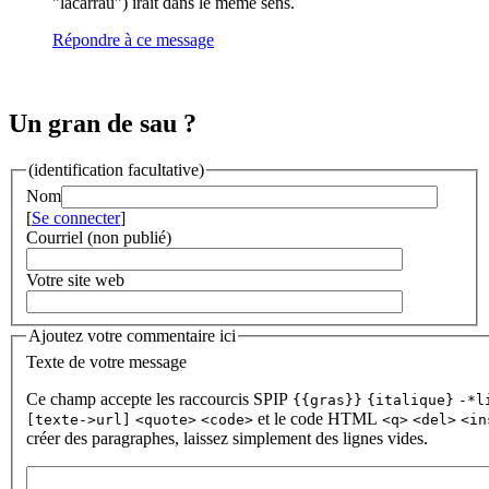
"lacarrau") irait dans le même sens.
Répondre à ce message
Un gran de sau ?
(identification facultative)
Nom
[
Se connecter
]
Courriel (non publié)
Votre site web
Ajoutez votre commentaire ici
Texte de votre message
Ce champ accepte les raccourcis SPIP
{{gras}}
{italique}
-*l
et le code HTML
[texte->url]
<quote>
<code>
<q>
<del>
<in
créer des paragraphes, laissez simplement des lignes vides.