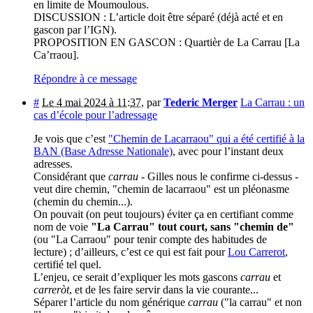
en limite de Moumoulous.
DISCUSSION : L’article doit être séparé (déjà acté et en
gascon par l’IGN).
PROPOSITION EN GASCON : Quartièr de La Carrau [La
Ca’rraou].
Répondre à ce message
#
Le 4 mai 2024 à 11:37
,
par
Tederic Merger
La Carrau : un
cas d’école pour l’adressage
Je vois que c’est
"Chemin de Lacarraou" qui a été certifié à la
BAN (Base Adresse Nationale)
, avec pour l’instant deux
adresses.
Considérant que
carrau
- Gilles nous le confirme ci-dessus -
veut dire chemin, "chemin de lacarraou" est un pléonasme
(chemin du chemin...).
On pouvait (on peut toujours) éviter ça en certifiant comme
nom de voie
"La Carrau" tout court, sans "chemin de"
(ou "La Carraou" pour tenir compte des habitudes de
lecture) ; d’ailleurs, c’est ce qui est fait pour
Lou Carrerot
,
certifié tel quel.
L’enjeu, ce serait d’expliquer les mots gascons
carrau
et
carreròt
, et de les faire servir dans la vie courante...
Séparer l’article du nom générique
carrau
("la carrau" et non