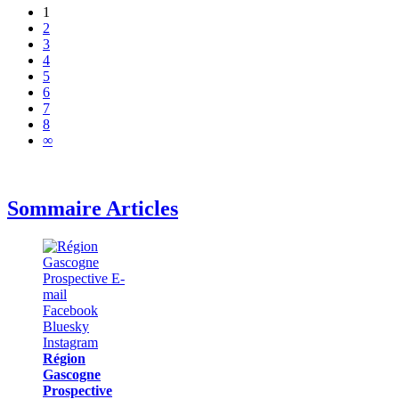
1
2
3
4
5
6
7
8
∞
Sommaire Articles
Région
Gascogne
Prospective