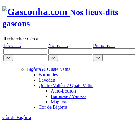
Nos lieux-dits
gascons
Recherche / Cèrca...
Lòcs :
Noms :
Prenoms :
Bigòrra & Quate Vaths
Baronnies
Lavedan
Quatre Vallées / Quate Vaths
Aure-Louron
Barousse / Varossa
Magnoac
Còr de Bigòrra
Còr de Bigòrra