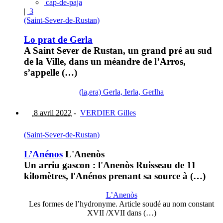
cap-de-paja
|
3
(Saint-Sever-de-Rustan)
Lo prat de Gerla
A Saint Sever de Rustan, un grand pré au sud
de la Ville, dans un méandre de l’Arros,
s’appelle (…)
(la,era) Gerla, Ierla, Gerlha
8 avril 2022
-
VERDIER Gilles
(Saint-Sever-de-Rustan)
L’Anénos
L'Anenòs
Un arriu gascon : l'Anenòs Ruisseau de 11
kilomètres, l'Anénos prenant sa source à (…)
L’Anenòs
Les formes de l’hydronyme. Article soudé au nom constant
XVII /XVII dans (…)