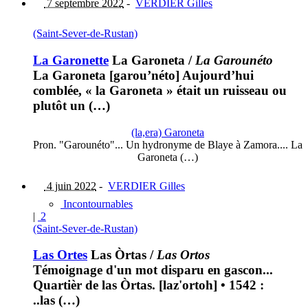
7 septembre 2022
-
VERDIER Gilles
(Saint-Sever-de-Rustan)
La Garonette
La Garoneta
/
La Garounéto
La Garoneta [garou’néto] Aujourd’hui
comblée, « la Garoneta » était un ruisseau ou
plutôt un (…)
(la,era) Garoneta
Pron. "Garounéto"... Un hydronyme de Blaye à Zamora.... La
Garoneta (…)
4 juin 2022
-
VERDIER Gilles
Incontournables
|
2
(Saint-Sever-de-Rustan)
Las Ortes
Las Òrtas
/
Las Ortos
Témoignage d'un mot disparu en gascon...
Quartièr de las Òrtas. [laz'ortoh] • 1542 :
..las (…)