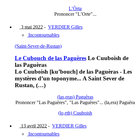
L’Òrta
Prononcer "L’Orte"...
3 mai 2022
-
VERDIER Gilles
Incontournables
(Saint-Sever-de-Rustan)
Le Cubouch de las Paguères
Lo Cuuboish de
las Paguèras
Lo Cuuboish [ku’bouch] de las Paguèras - Les
mystères d’un toponyme... A Saint Sever de
Rustan, (…)
(las,eras) Paguèras
Prononcer "Las Paguères", "Las Paguères"... (la,era) Paguèra
(lo,eth) Cuuboish
13 avril 2022
-
VERDIER Gilles
Incontournables