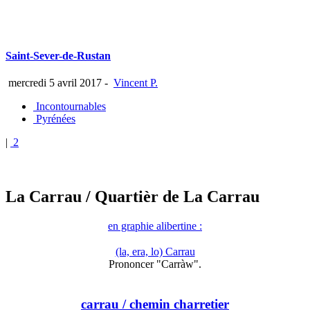
Saint-Sever-de-Rustan
mercredi 5 avril 2017
-
Vincent P.
Incontournables
Pyrénées
|
2
La Carrau
/ Quartièr de La Carrau
en graphie alibertine :
(la, era, lo) Carrau
Prononcer "Carràw".
carrau
/ chemin charretier