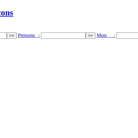
cons
Prenoms :
Mots :