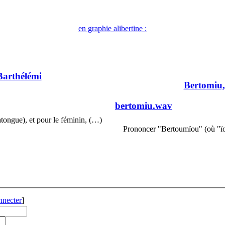
en graphie alibertine :
Barthélémi
Bertomiu,
bertomiu.wav
tongue), et pour le féminin, (…)
Prononcer "Bertoumïou" (où "ïou
nnecter
]