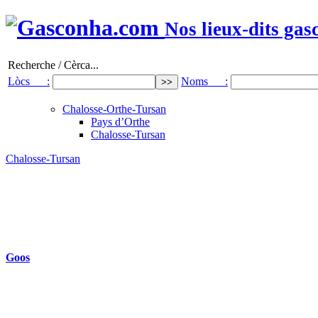
Nos lieux-dits gas
Recherche / Cèrca...
Lòcs :
Noms :
Chalosse-Orthe-Tursan
Pays d’Orthe
Chalosse-Tursan
Chalosse-Tursan
Goos