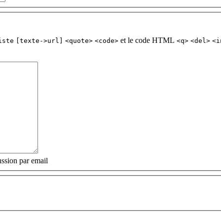
et le code HTML
iste
[texte->url]
<quote>
<code>
<q>
<del>
<i
ssion par email