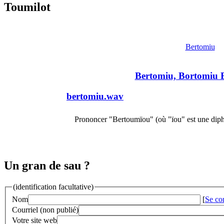
Toumilot
Bertomiu
Bertomiu, Bortomiu 
bertomiu.wav
Prononcer "Bertoumïou" (où "ïou" est une diph
Un gran de sau ?
(identification facultative)
Nom
[
Se co
Courriel (non publié)
Votre site web