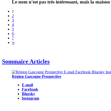
Le nom n'est pas très intéressant, mais la maison l
1
2
3
4
5
6
7
∞
Sommaire Articles
Région Gascogne Prospective
E-mail
Facebook
Bluesky
Instagram