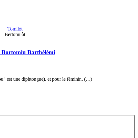
Tomilòt
Bertomilòt
 Bortomiu Barthélémi
" est une diphtongue), et pour le féminin, (…)