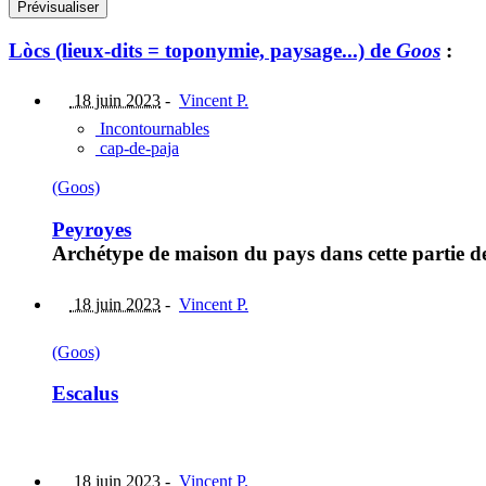
Lòcs (lieux-dits = toponymie, paysage...) de
Goos
:
18 juin 2023
-
Vincent P.
Incontournables
cap-de-paja
(Goos)
Peyroyes
Archétype de maison du pays dans cette partie de
18 juin 2023
-
Vincent P.
(Goos)
Escalus
18 juin 2023
-
Vincent P.