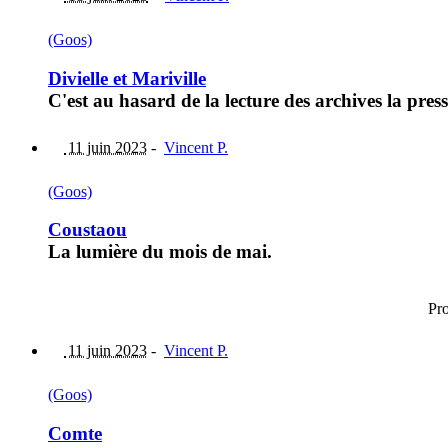
(Goos)
Divielle et Mariville
C'est au hasard de la lecture des archives la press
11 juin 2023
-
Vincent P.
(Goos)
Coustaou
La lumière du mois de mai.
Pr
11 juin 2023
-
Vincent P.
(Goos)
Comte