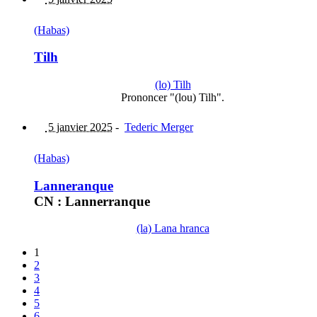
(Habas)
Tilh
(lo) Tilh
Prononcer "(lou) Tilh".
5 janvier 2025
-
Tederic Merger
(Habas)
Lanneranque
CN : Lannerranque
(la) Lana hranca
1
2
3
4
5
6