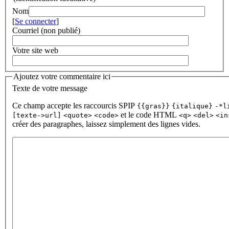
Nom
[
Se connecter
]
Courriel (non publié)
Votre site web
Ajoutez votre commentaire ici
Texte de votre message
Ce champ accepte les raccourcis SPIP
{{gras}}
{italique}
-*l
et le code HTML
[texte->url]
<quote>
<code>
<q>
<del>
<in
créer des paragraphes, laissez simplement des lignes vides.