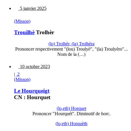
5 janvier 2025
(Misson)
Trouilhè
Trolhèr
(lo) Trolhèr, (la) Trolhèra
Prononcer respectivement "(lou) Troulyè", "(la) Troulyèro"...
Nom de la (…)
10 octobre 2023
|
2
(Misson)
Le Hourqueigt
CN : Hourquet
(lo,eth) Horquet
Prononcer "Hourquét". Diminutif de horc.
(lo,eth) Horquèth