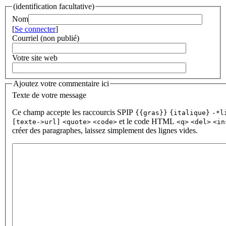
(identification facultative)
Nom
[
Se connecter
]
Courriel (non publié)
Votre site web
Ajoutez votre commentaire ici
Texte de votre message
Ce champ accepte les raccourcis SPIP
{{gras}}
{italique}
-*l
et le code HTML
[texte->url]
<quote>
<code>
<q>
<del>
<in
créer des paragraphes, laissez simplement des lignes vides.