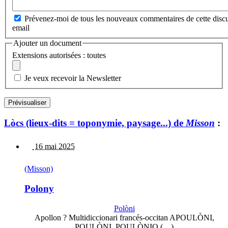
Prévenez-moi de tous les nouveaux commentaires de cette discu
email
Ajouter un document
Extensions autorisées : toutes
Je veux recevoir la Newsletter
Lòcs (lieux-dits = toponymie, paysage...) de
Misson
:
16 mai 2025
(Misson)
Polony
Polòni
Apollon ? Multidiccionari francés-occitan APOULÒNI,
POULÒNI, POULÒNIO (…)