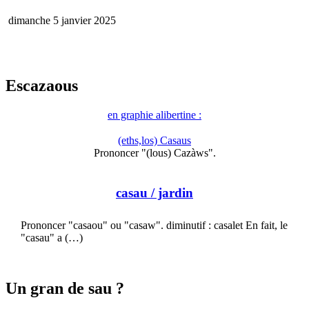
dimanche 5 janvier 2025
Escazaous
en graphie alibertine :
(eths,los) Casaus
Prononcer "(lous) Cazàws".
casau
/ jardin
Prononcer "casaou" ou "casaw". diminutif : casalet En fait, le
"casau" a (…)
Un gran de sau ?