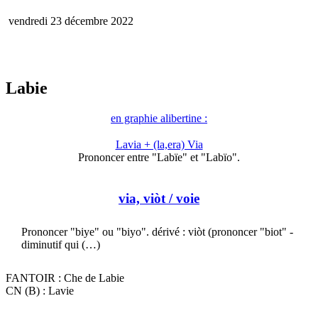
vendredi 23 décembre 2022
Labie
en graphie alibertine :
Lavia + (la,era) Via
Prononcer entre "Labïe" et "Labïo".
via, viòt
/ voie
Prononcer "biye" ou "biyo". dérivé : viòt (prononcer "biot" -
diminutif qui (…)
FANTOIR : Che de Labie
CN (B) : Lavie