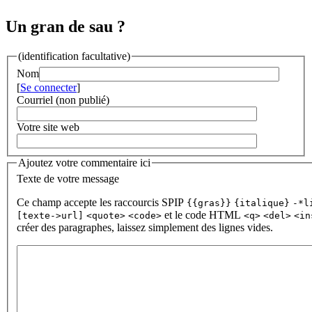
Un gran de sau ?
(identification facultative)
Nom
[
Se connecter
]
Courriel (non publié)
Votre site web
Ajoutez votre commentaire ici
Texte de votre message
Ce champ accepte les raccourcis SPIP
{{gras}}
{italique}
-*l
et le code HTML
[texte->url]
<quote>
<code>
<q>
<del>
<in
créer des paragraphes, laissez simplement des lignes vides.