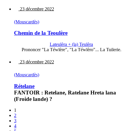
23 décembre 2022
(Mouscardès)
Chemin de la Teoulère
Lateulèra + (la) Teulèra
Prononcer "La Téwlère", "La Téwlèro"... La Tuilerie.
23 décembre 2022
(Mouscardès)
Rételane
FANTOIR : Retelane, Ratelane Hreta lana
(Froide lande) ?
1
2
3
4