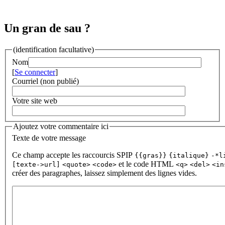
Un gran de sau ?
(identification facultative)
Nom
[
Se connecter
]
Courriel (non publié)
Votre site web
Ajoutez votre commentaire ici
Texte de votre message
Ce champ accepte les raccourcis SPIP
{{gras}}
{italique}
-*l
et le code HTML
[texte->url]
<quote>
<code>
<q>
<del>
<in
créer des paragraphes, laissez simplement des lignes vides.