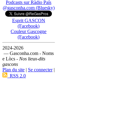
Podcasts sur Ràdio País
@gasconha.com (Bluesky)
Esprit GASCON
(Facebook)
Couleur Gascogne
(Facebook)
2024-2026
— Gasconha.com - Noms
e Lòcs -
Nos lieux-dits
gascons
Plan du site
|
Se connecter
|
RSS 2.0