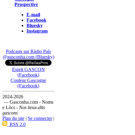
Prospective
E-mail
Facebook
Bluesky
Instagram
Podcasts sur Ràdio País
@gasconha.com (Bluesky)
Esprit GASCON
(Facebook)
Couleur Gascogne
(Facebook)
2024-2026
— Gasconha.com - Noms
e Lòcs -
Nos lieux-dits
gascons
Plan du site
|
Se connecter
|
RSS 2.0