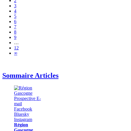
2
3
4
5
6
7
8
9
…
12
∞
Sommaire Articles
Région
Gascogne