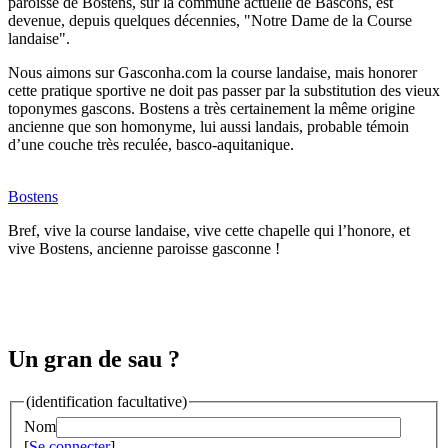
paroisse de Bostens, sur la commune actuelle de Bascons, est
devenue, depuis quelques décennies, "Notre Dame de la Course
landaise".
Nous aimons sur Gasconha.com la course landaise, mais honorer
cette pratique sportive ne doit pas passer par la substitution des vieux
toponymes gascons. Bostens a très certainement la même origine
ancienne que son homonyme, lui aussi landais, probable témoin
d’une couche très reculée, basco-aquitanique.
Bostens
Bref, vive la course landaise, vive cette chapelle qui l’honore, et
vive Bostens, ancienne paroisse gasconne !
Un gran de sau ?
(identification facultative)
Nom
[
Se connecter
]