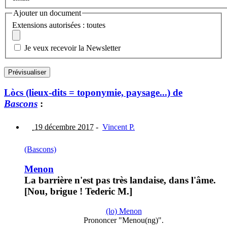
Ajouter un document
Extensions autorisées : toutes
Je veux recevoir la Newsletter
Lòcs (lieux-dits = toponymie, paysage...) de
Bascons
:
19 décembre 2017
-
Vincent P.
(Bascons)
Menon
La barrière n'est pas très landaise, dans l'âme.
[Nou, brigue ! Tederic M.]
(lo) Menon
Prononcer "Menou(ng)".