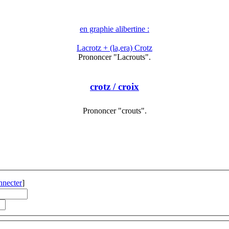
en graphie alibertine :
Lacrotz + (la,era) Crotz
Prononcer "Lacrouts".
crotz
/ croix
Prononcer "crouts".
nnecter
]