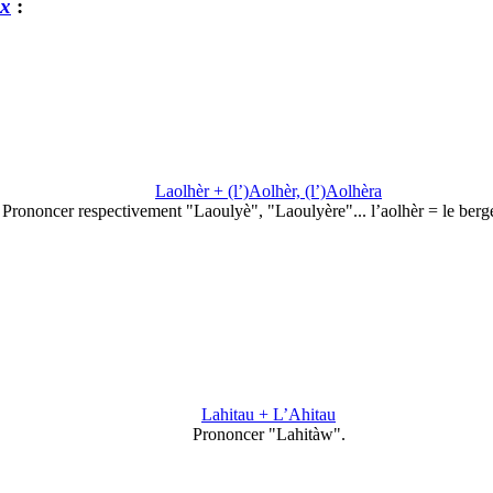
nx
:
Laolhèr + (l’)Aolhèr, (l’)Aolhèra
Prononcer respectivement "Laoulyè", "Laoulyère"... l’aolhèr = le berg
Lahitau + L’Ahitau
Prononcer "Lahitàw".