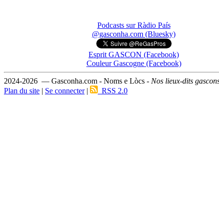
Podcasts sur Ràdio País
@gasconha.com (Bluesky)
Esprit GASCON (Facebook)
Couleur Gascogne (Facebook)
2024-2026 — Gasconha.com - Noms e Lòcs -
Nos lieux-dits gascon
Plan du site
|
Se connecter
|
RSS 2.0