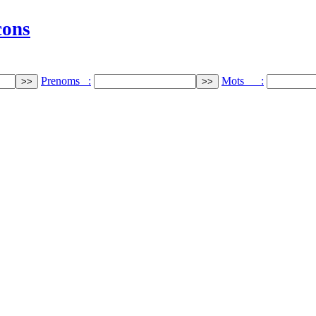
cons
Prenoms :
Mots :