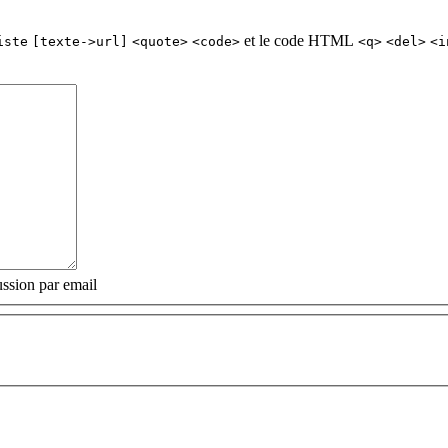
et le code HTML
iste
[texte->url]
<quote>
<code>
<q>
<del>
<i
ssion par email