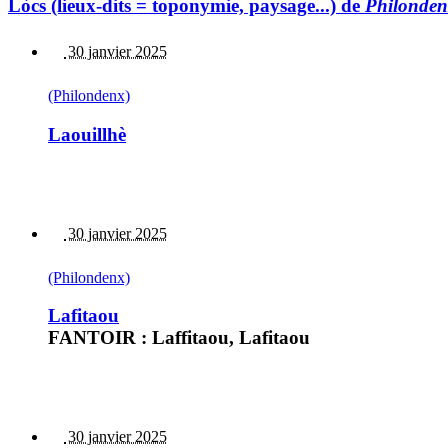
Lòcs (lieux-dits = toponymie, paysage...) de
Philonde
30 janvier 2025
(Philondenx)
Laouillhè
30 janvier 2025
(Philondenx)
Lafitaou
FANTOIR : Laffitaou, Lafitaou
30 janvier 2025