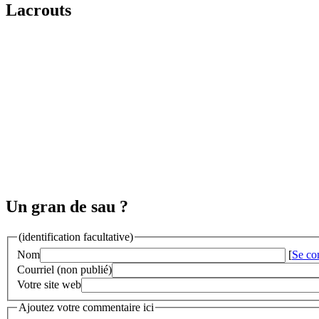
Lacrouts
Un gran de sau ?
(identification facultative)
Nom
[
Se co
Courriel (non publié)
Votre site web
Ajoutez votre commentaire ici