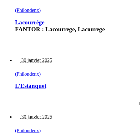
(Philondenx)
Lacourrége
FANTOR : Lacourrege, Lacourege
30 janvier 2025
(Philondenx)
L’Estanquet
30 janvier 2025
(Philondenx)