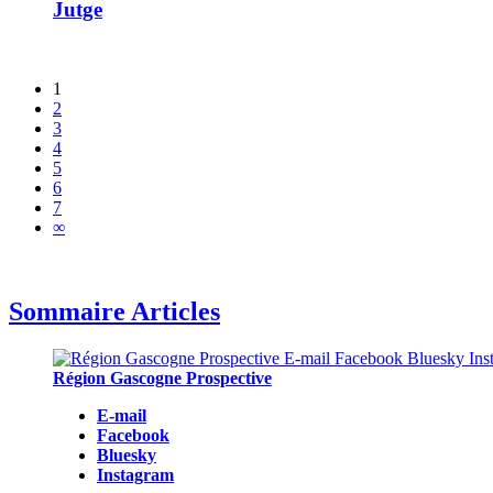
Jutge
1
2
3
4
5
6
7
∞
Sommaire Articles
Région Gascogne Prospective
E-mail
Facebook
Bluesky
Instagram