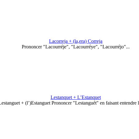
Lacorreja + (la,era) Correja
Prononcer "Lacourréje", "Lacourréye", "Lacourréjo"...
Lestanquet + L’Estanquet
Lestanguet + (l’)Estanguet Prononcer "Lestanguét" en faisant entendre 