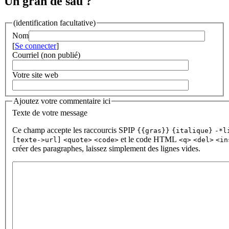
Un gran de sau ?
(identification facultative)
Nom
[
Se connecter
]
Courriel (non publié)
Votre site web
Ajoutez votre commentaire ici
Texte de votre message
Ce champ accepte les raccourcis SPIP
{{gras}}
{italique}
-*l
et le code HTML
[texte->url]
<quote>
<code>
<q>
<del>
<in
créer des paragraphes, laissez simplement des lignes vides.