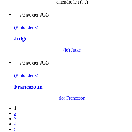
entendre le t (…)
30 janvier 2025
(Philondenx)
Jutge
(lo) Jutge
30 janvier 2025
(Philondenx)
Francézoun
(lo) Franceson
1
2
3
4
5