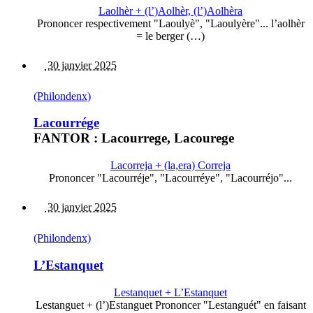
Laolhèr + (l’)Aolhèr, (l’)Aolhèra
Prononcer respectivement "Laoulyè", "Laoulyère"... l’aolhèr
= le berger (…)
30 janvier 2025
(Philondenx)
Lacourrége
FANTOR : Lacourrege, Lacourege
Lacorreja + (la,era) Correja
Prononcer "Lacourréje", "Lacourréye", "Lacourréjo"...
30 janvier 2025
(Philondenx)
L’Estanquet
Lestanquet + L’Estanquet
Lestanguet + (l’)Estanguet Prononcer "Lestanguét" en faisant