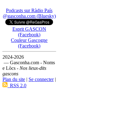
Podcasts sur Ràdio País
@gasconha.com (Bluesky)
Esprit GASCON
(Facebook)
Couleur Gascogne
(Facebook)
2024-2026
— Gasconha.com - Noms
e Lòcs -
Nos lieux-dits
gascons
Plan du site
|
Se connecter
|
RSS 2.0