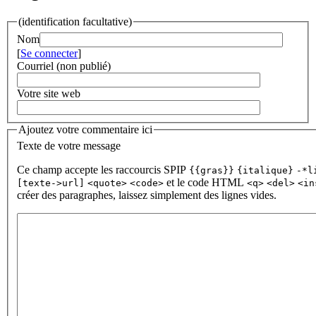
(identification facultative)
Nom
[
Se connecter
]
Courriel (non publié)
Votre site web
Ajoutez votre commentaire ici
Texte de votre message
Ce champ accepte les raccourcis SPIP
{{gras}}
{italique}
-*l
et le code HTML
[texte->url]
<quote>
<code>
<q>
<del>
<in
créer des paragraphes, laissez simplement des lignes vides.