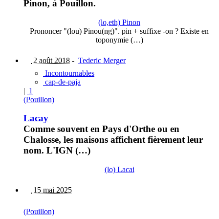
Pinon, à Pouillon.
(lo,eth) Pinon
Prononcer "(lou) Pinou(ng)". pin + suffixe -on ? Existe en
toponymie (…)
2 août 2018
-
Tederic Merger
Incontournables
cap-de-paja
|
1
(Pouillon)
Lacay
Comme souvent en Pays d'Orthe ou en
Chalosse, les maisons affichent fièrement leur
nom. L'IGN (…)
(lo) Lacai
15 mai 2025
(Pouillon)