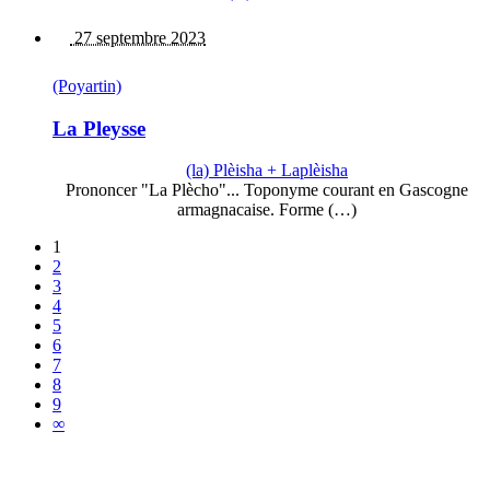
27 septembre 2023
(Poyartin)
La Pleysse
(la) Plèisha + Laplèisha
Prononcer "La Plècho"... Toponyme courant en Gascogne
armagnacaise. Forme (…)
1
2
3
4
5
6
7
8
9
∞