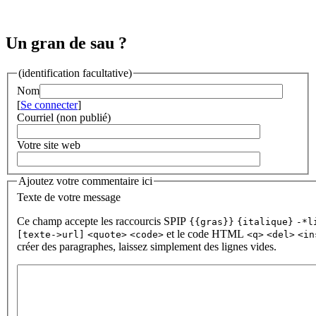
Un gran de sau ?
(identification facultative)
Nom
[
Se connecter
]
Courriel (non publié)
Votre site web
Ajoutez votre commentaire ici
Texte de votre message
Ce champ accepte les raccourcis SPIP
{{gras}}
{italique}
-*l
et le code HTML
[texte->url]
<quote>
<code>
<q>
<del>
<in
créer des paragraphes, laissez simplement des lignes vides.