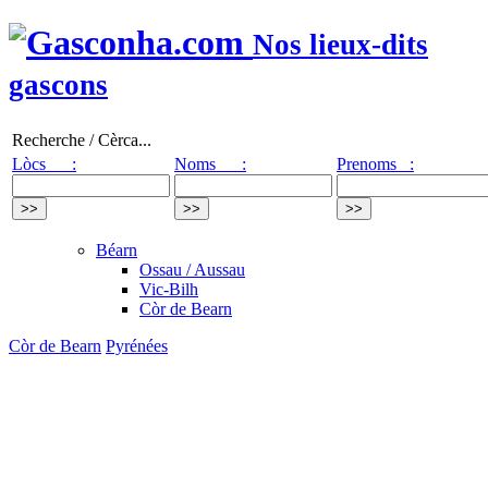
Nos lieux-dits
gascons
Recherche / Cèrca...
Lòcs :
Noms :
Prenoms :
Béarn
Ossau / Aussau
Vic-Bilh
Còr de Bearn
Còr de Bearn
Pyrénées