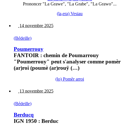
Prononcer "La Grawe", "La Grabe", "La Grawo"...
(la,era) Vesiau
14 novembre 2025
(Bédeille)
Poumerrouy
FANTOIR : chemin de Poumarrouy
"Poumerrouy" peut s'analyser comme pomèr
(ar)roi (poumè (ar)rouÿ (…)
(lo) Pomèr arroi
13 novembre 2025
(Bédeille)
Berducq
IGN 1950 : Berduc