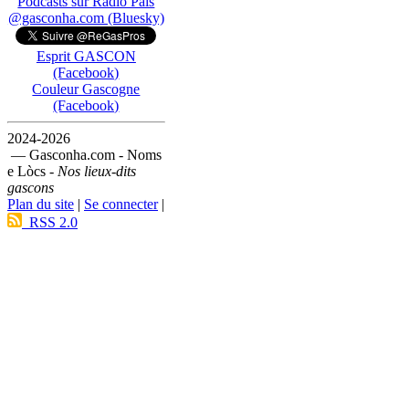
Podcasts sur Ràdio País
@gasconha.com (Bluesky)
Esprit GASCON
(Facebook)
Couleur Gascogne
(Facebook)
2024-2026
— Gasconha.com - Noms
e Lòcs -
Nos lieux-dits
gascons
Plan du site
|
Se connecter
|
RSS 2.0