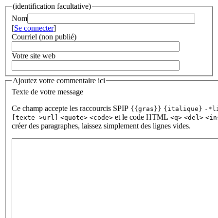
(identification facultative)
Nom
[
Se connecter
]
Courriel (non publié)
Votre site web
Ajoutez votre commentaire ici
Texte de votre message
Ce champ accepte les raccourcis SPIP
{{gras}}
{italique}
-*l
et le code HTML
[texte->url]
<quote>
<code>
<q>
<del>
<in
créer des paragraphes, laissez simplement des lignes vides.