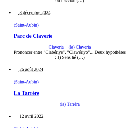
ou l’accion (…)
8 décembre 2024
(Saint-Aubin)
Parc de Claverie
Claveria + (la) Claveria
Prononcer entre "Clabériye", "Clawériyo"... Deux hypothèses
: 1) Sens lié (…)
26 août 2024
(Saint-Aubin)
La Tarrère
(la) Tarrèra
12 avril 2022