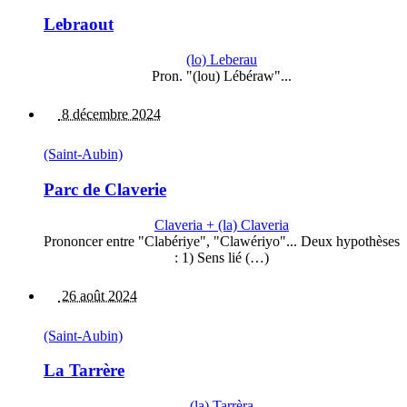
Lebraout
(lo) Leberau
Pron. "(lou) Lébéraw"...
8 décembre 2024
(Saint-Aubin)
Parc de Claverie
Claveria + (la) Claveria
Prononcer entre "Clabériye", "Clawériyo"... Deux hypothèses
: 1) Sens lié (…)
26 août 2024
(Saint-Aubin)
La Tarrère
(la) Tarrèra