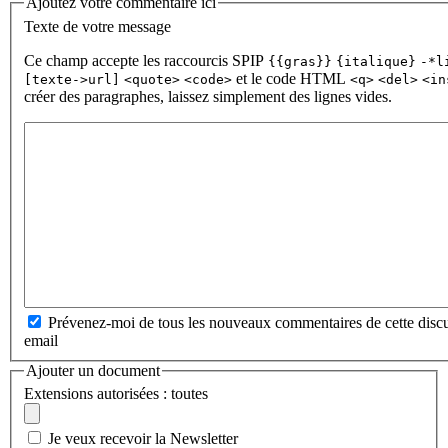
Ajoutez votre commentaire ici
Texte de votre message
Ce champ accepte les raccourcis SPIP
{{gras}}
{italique}
-*l
et le code HTML
[texte->url]
<quote>
<code>
<q>
<del>
<in
créer des paragraphes, laissez simplement des lignes vides.
Prévenez-moi de tous les nouveaux commentaires de cette discu
email
Ajouter un document
Extensions autorisées : toutes
Je veux recevoir la Newsletter