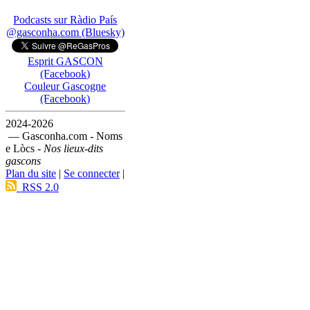
Podcasts sur Ràdio País
@gasconha.com (Bluesky)
Esprit GASCON
(Facebook)
Couleur Gascogne
(Facebook)
2024-2026
— Gasconha.com - Noms
e Lòcs -
Nos lieux-dits
gascons
Plan du site
|
Se connecter
|
RSS 2.0