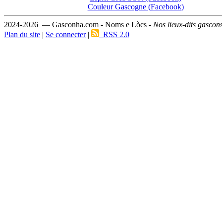
Couleur Gascogne (Facebook)
2024-2026 — Gasconha.com - Noms e Lòcs -
Nos lieux-dits gascon
Plan du site
|
Se connecter
|
RSS 2.0