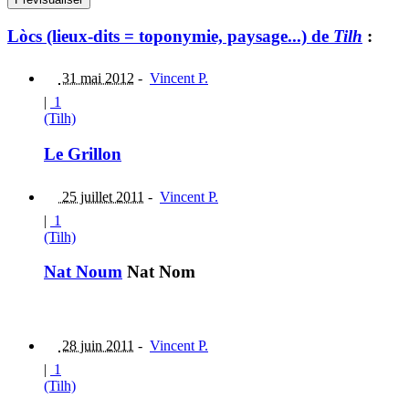
Lòcs (lieux-dits = toponymie, paysage...) de
Tilh
:
31 mai 2012
-
Vincent P.
|
1
(Tilh)
Le Grillon
25 juillet 2011
-
Vincent P.
|
1
(Tilh)
Nat Noum
Nat Nom
28 juin 2011
-
Vincent P.
|
1
(Tilh)