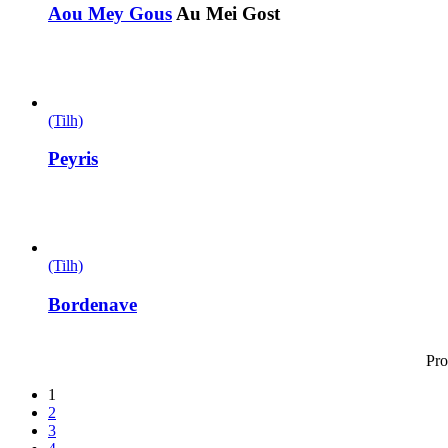
Aou Mey Gous
Au Mei Gost
(Tilh)
Peyris
(Tilh)
Bordenave
Pro
1
2
3