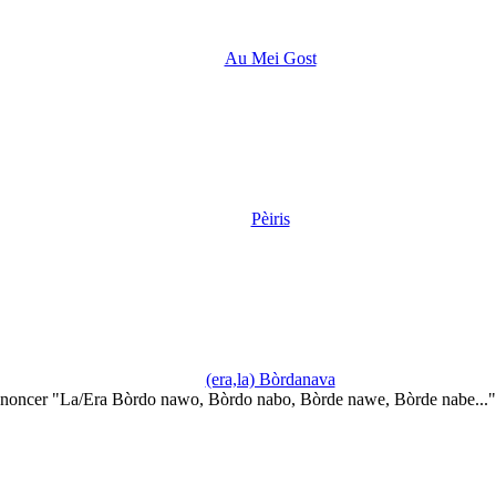
Au Mei Gost
Pèiris
(era,la) Bòrdanava
noncer "La/Era Bòrdo nawo, Bòrdo nabo, Bòrde nawe, Bòrde nabe...