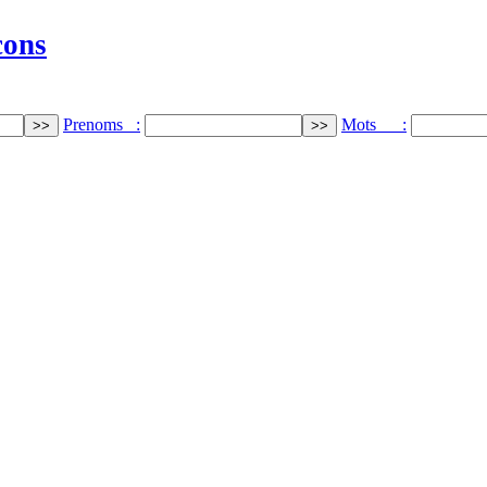
cons
Prenoms :
Mots :