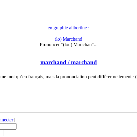
en graphie alibertine :
(lo) Marchand
Prononcer "(lou) Martchan"...
marchand
/ marchand
e mot qu’en français, mais la prononciation peut différer nettement :
nnecter
]