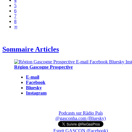
4
5
6
7
8
∞
Sommaire Articles
Région Gascogne Prospective
E-mail
Facebook
Bluesky
Instagram
Podcasts sur Ràdio País
@gasconha.com (Bluesky)
Esprit GASCON (Facebook)