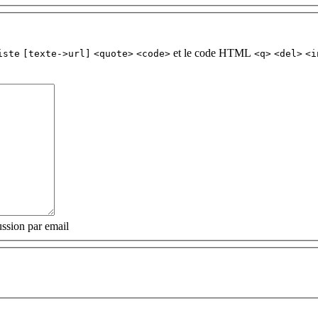
et le code HTML
iste
[texte->url]
<quote>
<code>
<q>
<del>
<i
ssion par email