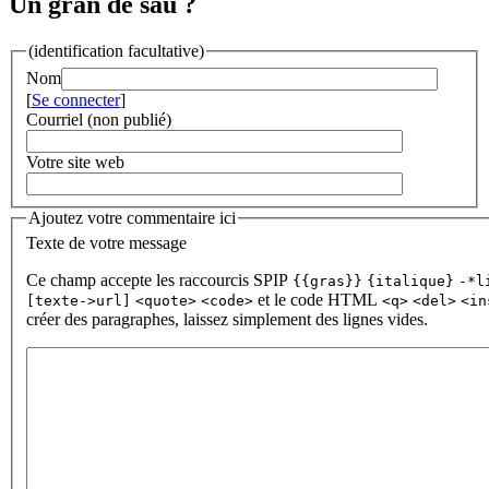
Un gran de sau ?
(identification facultative)
Nom
[
Se connecter
]
Courriel (non publié)
Votre site web
Ajoutez votre commentaire ici
Texte de votre message
Ce champ accepte les raccourcis SPIP
{{gras}}
{italique}
-*l
et le code HTML
[texte->url]
<quote>
<code>
<q>
<del>
<in
créer des paragraphes, laissez simplement des lignes vides.