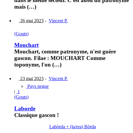
dans le même secteur. C'est aussi un patronyme
mais (…)
26 mai 2023
-
Vincent P.
(Gouts)
Mouchart
Mouchart, comme patronyme, n'est guère
gascon. Filae : MOUCHART Comme
toponyme, l'on (…)
23 mai 2023
-
Vincent P.
Pays negue
|
1
(Gouts)
Laborde
Classique gascon !
Labòrda + (la/era) Bòrda