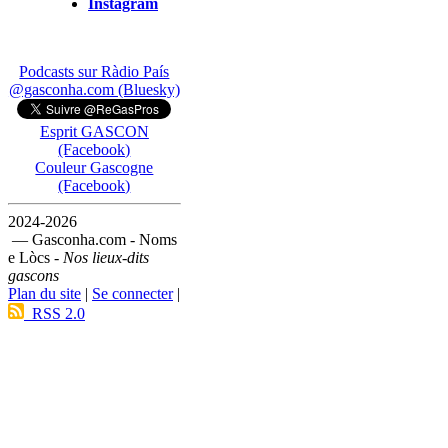
Instagram
Podcasts sur Ràdio País
@gasconha.com (Bluesky)
Esprit GASCON
(Facebook)
Couleur Gascogne
(Facebook)
2024-2026
— Gasconha.com - Noms
e Lòcs -
Nos lieux-dits
gascons
Plan du site
|
Se connecter
|
RSS 2.0