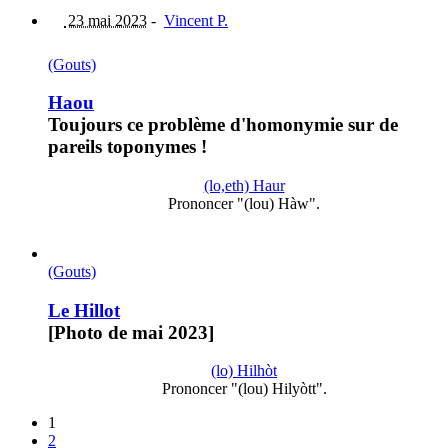
23 mai 2023
-
Vincent P.
(Gouts)
Haou
Toujours ce problème d'homonymie sur de
pareils toponymes !
(lo,eth) Haur
Prononcer "(lou) Hàw".
(Gouts)
Le Hillot
[Photo de mai 2023]
(lo) Hilhòt
Prononcer "(lou) Hilyòtt".
1
2