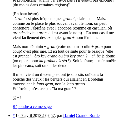
se prononçant ’’grann’’, n’est-ce pas ?) n’était-il pas épicène ?
(du moins dans certaines régions)"
(En haut béarn) :
"
Gran
" est plus fréquent que "
grano
", clairement. Mais,
comme on le place le plus souvent avant le nom, on peut
confondre l’épicène avec l’apocope (comme en castillan, où
grande
devient
gran
s’il est avant le nom)... En tout cas il me
vient facilement des exemples
gran
+ nom féminin.
Mais nom féminin +
gran
(voire nom masculin +
gran
pour le
coup) c’est plus rare. Et ici tout de suite pour le basique "elle
est grande" :
èro key grano
ou
èro key gran
?...
eh be
je doute
(on optera pour
ka prabat akesto
!). Soit le français m’emmêle
les pinceaux, soit on dit les deux.
Il m’en vient un d’exemple dont je suis sûr, ouï dans la
bouche des vieux : les bergers qui allaient en Bordelais
traversaient la
lano gran
, non la
lano grano
.
Et l’océan, n’est-ce pas "la ma gran" ?
@+ !
Répondre à ce message
#
Le 7 avril 2018 à 07:57
,
par
Danièl
Grande Borde