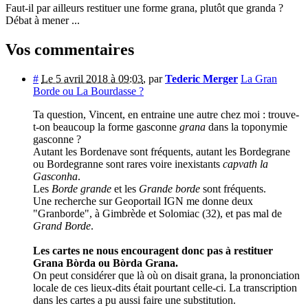
Faut-il par ailleurs restituer une forme grana, plutôt que granda ?
Débat à mener ...
Vos commentaires
#
Le 5 avril 2018 à 09:03
,
par
Tederic Merger
La Gran
Borde ou La Bourdasse ?
Ta question, Vincent, en entraine une autre chez moi : trouve-
t-on beaucoup la forme gasconne
grana
dans la toponymie
gasconne ?
Autant les Bordenave sont fréquents, autant les Bordegrane
ou Bordegranne sont rares voire inexistants
capvath la
Gasconha
.
Les
Borde grande
et les
Grande borde
sont fréquents.
Une recherche sur Geoportail IGN me donne deux
"Granborde", à Gimbrède et Solomiac (32), et pas mal de
Grand Borde
.
Les cartes ne nous encouragent donc pas à restituer
Grana Bòrda ou Bòrda Grana.
On peut considérer que là où on disait grana, la prononciation
locale de ces lieux-dits était pourtant celle-ci. La transcription
dans les cartes a pu aussi faire une substitution.