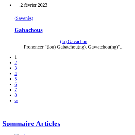
2 février 2023
(Savenès)
Gabachous
(lo) Gavachon
Prononcer "(lou) Gabatchou(ng), Gawatchou(ng)"...
1
2
3
4
5
6
7
8
∞
Sommaire Articles