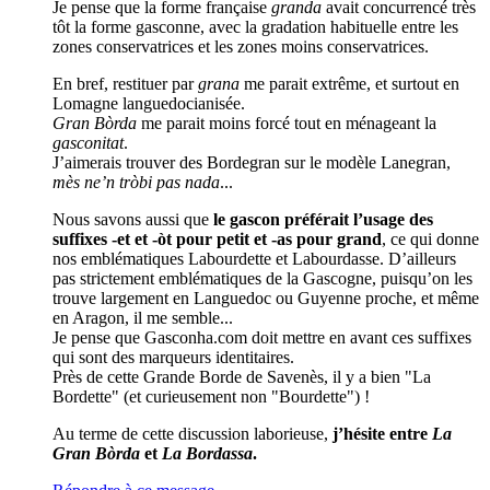
Je pense que la forme française
granda
avait concurrencé très
tôt la forme gasconne, avec la gradation habituelle entre les
zones conservatrices et les zones moins conservatrices.
En bref, restituer par
grana
me parait extrême, et surtout en
Lomagne languedocianisée.
Gran Bòrda
me parait moins forcé tout en ménageant la
gasconitat
.
J’aimerais trouver des Bordegran sur le modèle Lanegran,
mès ne’n tròbi pas nada
...
Nous savons aussi que
le gascon préférait l’usage des
suffixes -et et -òt pour petit et -as pour grand
, ce qui donne
nos emblématiques Labourdette et Labourdasse. D’ailleurs
pas strictement emblématiques de la Gascogne, puisqu’on les
trouve largement en Languedoc ou Guyenne proche, et même
en Aragon, il me semble...
Je pense que Gasconha.com doit mettre en avant ces suffixes
qui sont des marqueurs identitaires.
Près de cette Grande Borde de Savenès, il y a bien "La
Bordette" (et curieusement non "Bourdette") !
Au terme de cette discussion laborieuse,
j’hésite entre
La
Gran Bòrda
et
La Bordassa
.