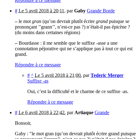
Répondre à ce message
#
Le 5 avril 2018 à 20:11
,
par
Gaby
Grande Borde
–
le mot
gran
(qu’on devrait plutôt écrire
grand
puisque se
prononçant ’’grann’’, n’est-ce pas ?) n’était-il pas épicène ?
(du moins dans certaines régions)
–
Bourdasse : il me semble que le suffixe -asse a une
connotation péjorative qui ne s’applique pas à tout ce qui est
grand.
Répondre à ce message
#
^
Le 5 avril 2018 à 21:00
,
par
Tederic Merger
Suffixe -as
Oui, c’est la difficulté et le charme de ce suffixe -as.
Répondre à ce message
#
Le 6 avril 2018 à 22:42
,
par
Artiaque
Grande
Bonsoir,
Gaby : "le mot gran (qu’on devrait plutôt écrire grand puisque