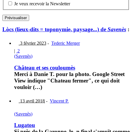
Je veux recevoir la Newsletter
Lòcs (lieux-dits = toponymie, paysage...) de
Savenès
:
3 février 2023
-
Tederic Merger
|
2
(Savenès)
Château et ses couloumès
Merci à Danie T. pour la photo. Google Street
View indique "Chateau fermer", ce qui doit
vouloir (…)
13 avril 2018
-
Vincent P.
(Savenès)
Lugatou
Si près de la Garonne, le -n final s'amuït comme