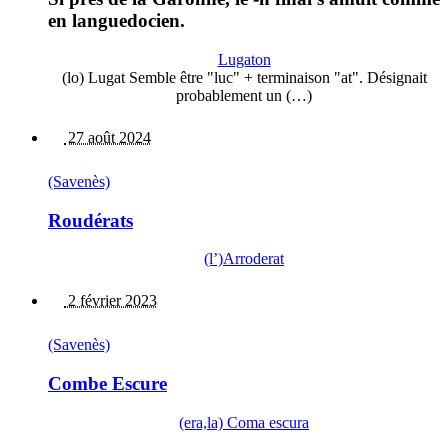
en languedocien.
Lugaton
(lo) Lugat Semble être "luc" + terminaison "at". Désignait
probablement un (…)
27 août 2024
(Savenès)
Roudérats
(l’)Arroderat
2 février 2023
(Savenès)
Combe Escure
(era,la) Coma escura