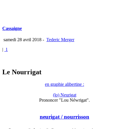
Cassaigne
samedi 28 avril 2018
-
Tederic Merger
|
1
Le Nourrigat
en graphie alibertine :
(lo) Neurigat
Prononcer "Lou Néwrigat".
neurigat
/ nourrisson