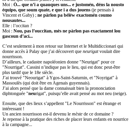
Moi :
Ò... que n’i a quauques uns... e justomén, déns la nousto
équipo, que soum quate, e que i a dus jouens
(je pensais à
Vincent et Gaby) ;
ne pàrlon pa béléw exactomén coumo
nousautes...
Elle : l’occitan ?
Moi :
Nou, pas l’ouccitan, mès ne pàrlon pas exactament lou
gascoun d’ací...
C’est seulement à mon retour sur Internet et le Multidiccionari qui
donne accès à Palay que j’ai découvert que
neurigat
voulait dire
nourrisson.
D’ailleurs, le cadastre napoléonien donne "Neurigat" pour ce
"Nourrigat". Cassini n’indique pas le lieu, qui est donc peut-être
plus tardif que le 18e siècle.
J’ai trouvé "Neourigat" à Ygos-Saint-Saturnin, et "Noyrigat" à
Massoulès (qui doit être en Agenais guyennais).
J’ai alors pensé que la dame connaissait bien la prononciation
diphtonguée "
neu
rigat", puisqu’elle avait pensé au mot neu (neige).
Ensuite, que des lieux s’appellent "Le Nourrisson" est étrange et
intéressant !
Un ancien nourrisson est-il devenu le
mèste
de ce domaine ?
Je repense à la pratique des riches de placer leurs enfants en nourrice
à la campagne...