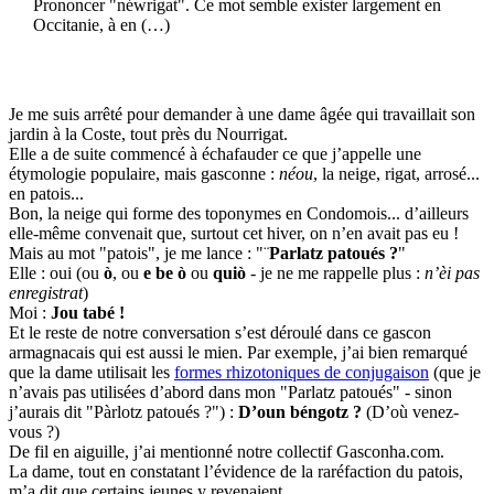
Prononcer "néwrigat". Ce mot semble exister largement en
Occitanie, à en (…)
Je me suis arrêté pour demander à une dame âgée qui travaillait son
jardin à la Coste, tout près du Nourrigat.
Elle a de suite commencé à échafauder ce que j’appelle une
étymologie populaire, mais gasconne :
néou
, la neige, rigat, arrosé...
en patois...
Bon, la neige qui forme des toponymes en Condomois... d’ailleurs
elle-même convenait que, surtout cet hiver, on n’en avait pas eu !
Mais au mot "patois", je me lance : "¨
Parlatz patoués ?
"
Elle : oui (ou
ò
, ou
e be ò
ou
quiò
- je ne me rappelle plus :
n’èi pas
enregistrat
)
Moi :
Jou tabé !
Et le reste de notre conversation s’est déroulé dans ce gascon
armagnacais qui est aussi le mien. Par exemple, j’ai bien remarqué
que la dame utilisait les
formes rhizotoniques de conjugaison
(que je
n’avais pas utilisées d’abord dans mon "Parlatz patoués" - sinon
j’aurais dit "Pàrlotz patoués ?") :
D’oun béngotz ?
(D’où venez-
vous ?)
De fil en aiguille, j’ai mentionné notre collectif Gasconha.com.
La dame, tout en constatant l’évidence de la raréfaction du patois,
m’a dit que certains jeunes y revenaient.