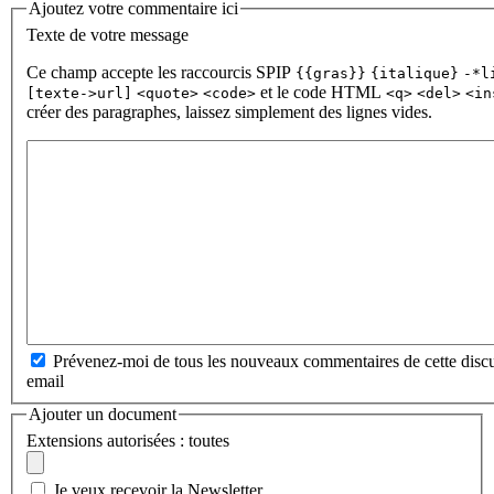
Ajoutez votre commentaire ici
Texte de votre message
Ce champ accepte les raccourcis SPIP
{{gras}}
{italique}
-*l
et le code HTML
[texte->url]
<quote>
<code>
<q>
<del>
<in
créer des paragraphes, laissez simplement des lignes vides.
Prévenez-moi de tous les nouveaux commentaires de cette discu
email
Ajouter un document
Extensions autorisées : toutes
Je veux recevoir la Newsletter