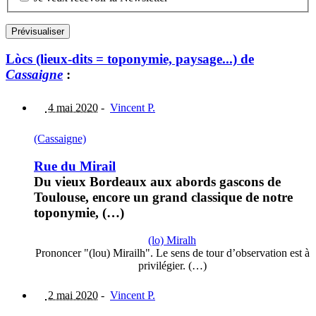
Lòcs (lieux-dits = toponymie, paysage...) de
Cassaigne
:
4 mai 2020
-
Vincent P.
(Cassaigne)
Rue du Mirail
Du vieux Bordeaux aux abords gascons de
Toulouse, encore un grand classique de notre
toponymie, (…)
(lo) Miralh
Prononcer "(lou) Mirailh". Le sens de tour d’observation est à
privilégier. (…)
2 mai 2020
-
Vincent P.