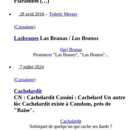
Flarambel (…)
28 avril 2018
-
Tederic Merger
(Cassaigne)
Lasbranes
Las Branas
/
Las Branos
(las) Branas
Prononcer "Las Branes", "Las Branos"...
7 juillet 2024
(Cassaigne)
Cachelardit
CN : Cachelardit Cassini : Cachelard Un autre
lòc Cachelardit existe à Condom, près de
"Baïse".
Cachalardit
Sobriquet de quelqu’un qui cache ses liards ?