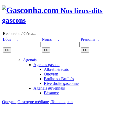
Nos lieux-dits
gascons
Recherche / Cèrca...
Lòcs :
Noms :
Prenoms :
Agenais
Agenais gascon
Albret néracais
Queyran
Brulhois / Brulhés
Rive droite gasconne
Agenais guyennais
Bésaume
Queyran
Gascogne médiane
Tonneinquais