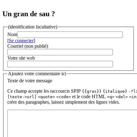
Un gran de sau ?
(identification facultative)
Nom
[
Se connecter
]
Courriel (non publié)
Votre site web
Ajoutez votre commentaire ici
Texte de votre message
Ce champ accepte les raccourcis SPIP
{{gras}}
{italique}
-*l
et le code HTML
[texte->url]
<quote>
<code>
<q>
<del>
<in
créer des paragraphes, laissez simplement des lignes vides.