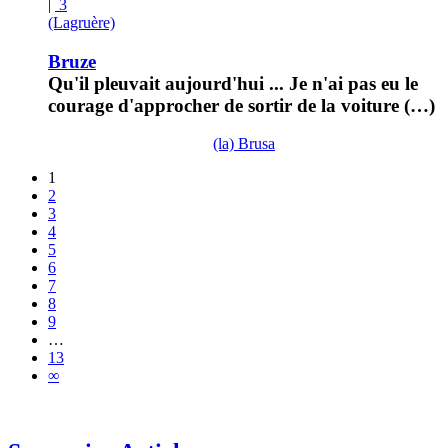
|
3
(Lagruère)
Bruze
Qu'il pleuvait aujourd'hui ... Je n'ai pas eu le
courage d'approcher de sortir de la voiture (…)
(la) Brusa
1
2
3
4
5
6
7
8
9
…
13
∞