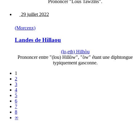
Prononcer "Lous Tawzïns".
29 juillet 2022
(Morcenx)
Landes de Hillaou
(lo,eth) Hilhòu
Prononcer entre "(lou) Hillòw", "òw" étant une diphtongue
typiquement gasconne.
1
2
3
4
5
6
7
8
∞