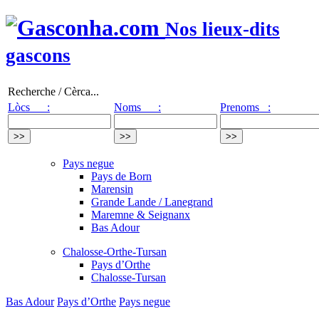
Nos lieux-dits
gascons
Recherche / Cèrca...
Lòcs :
Noms :
Prenoms :
Pays negue
Pays de Born
Marensin
Grande Lande / Lanegrand
Maremne & Seignanx
Bas Adour
Chalosse-Orthe-Tursan
Pays d’Orthe
Chalosse-Tursan
Bas Adour
Pays d’Orthe
Pays negue