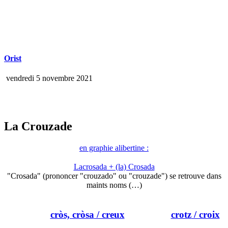
Orist
vendredi 5 novembre 2021
La Crouzade
en graphie alibertine :
Lacrosada + (la) Crosada
"Crosada" (prononcer "crouzado" ou "crouzade") se retrouve dans
maints noms (…)
cròs, cròsa
/ creux
crotz
/ croix