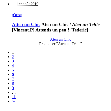
1er août 2010
(Orist)
Atten un Chic
Aten un Chic
/
Aten un Tchic
[Vincent.P] Attends un peu ! [Tederic]
Aten un Chic
Prononcer "Aten un Tchic"
1
2
3
4
5
6
7
8
9
…
11
∞