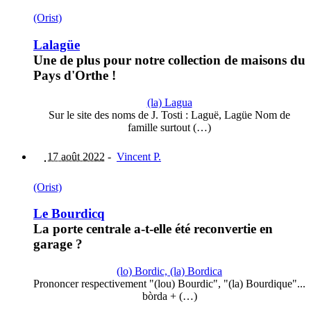
(Orist)
Lalagüe
Une de plus pour notre collection de maisons du
Pays d'Orthe !
(la) Lagua
Sur le site des noms de J. Tosti : Laguë, Lagüe Nom de
famille surtout (…)
17 août 2022
-
Vincent P.
(Orist)
Le Bourdicq
La porte centrale a-t-elle été reconvertie en
garage ?
(lo) Bordic, (la) Bordica
Prononcer respectivement "(lou) Bourdic", "(la) Bourdique"...
bòrda + (…)