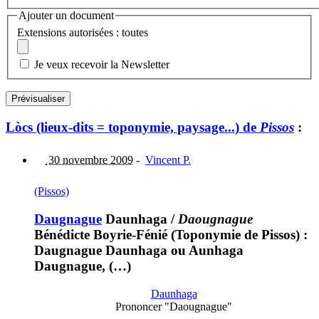
Ajouter un document
Extensions autorisées : toutes
Je veux recevoir la Newsletter
Lòcs (lieux-dits = toponymie, paysage...) de
Pissos
:
30 novembre 2009
-
Vincent P.
(Pissos)
Daugnague
Daunhaga
/
Daougnague
Bénédicte Boyrie-Fénié (Toponymie de Pissos) :
Daugnague Daunhaga ou Aunhaga
Daugnague, (…)
Daunhaga
Prononcer "Daougnague"