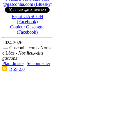
@gasconha.com (Bluesky)
Esprit GASCON
(Facebook)
Couleur Gascogne
(Facebook)
2024-2026
— Gasconha.com - Noms
e Lòcs -
Nos lieux-dits
gascons
Plan du site
|
Se connecter
|
RSS 2.0