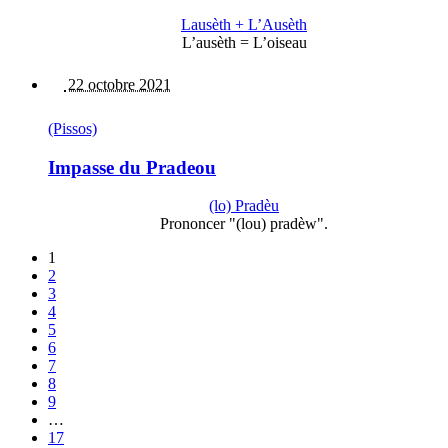
Lausèth + L’Ausèth
L’ausèth = L’oiseau
22 octobre 2021
(Pissos)
Impasse du Pradeou
(lo) Pradèu
Prononcer "(lou) pradèw".
1
2
3
4
5
6
7
8
9
…
17