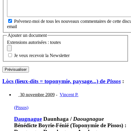
Prévenez-moi de tous les nouveaux commentaires de cette discu
email
Ajouter un document
Extensions autorisées : toutes
Je veux recevoir la Newsletter
Lòcs (lieux-dits = toponymie, paysage...) de
Pissos
:
30 novembre 2009
-
Vincent P.
(Pissos)
Daugnague
Daunhaga
/
Daougnague
Bénédicte Boyrie-Fénié (Toponymie de Pissos) :