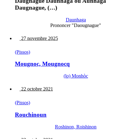
Daugnague Daunhaga ou Aunhaga
Daugnague, (…)
Daunhaga
Prononcer "Daougnague"
27 novembre 2025
(Pissos)
Mougnoc, Mougnocq
(lo) Monhòc
22 octobre 2021
(Pissos)
Rouchinoun
Roshinon, Roishinon