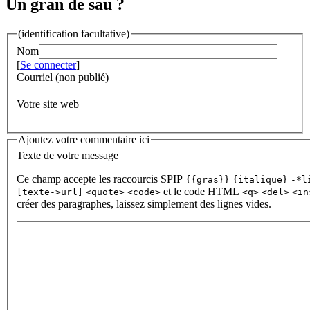
Un gran de sau ?
(identification facultative)
Nom
[
Se connecter
]
Courriel (non publié)
Votre site web
Ajoutez votre commentaire ici
Texte de votre message
Ce champ accepte les raccourcis SPIP
{{gras}}
{italique}
-*l
et le code HTML
[texte->url]
<quote>
<code>
<q>
<del>
<in
créer des paragraphes, laissez simplement des lignes vides.