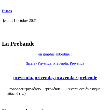
Pissos
jeudi 21 octobre 2021
La Prebande
en graphie alibertine :
(la,era) Privenda, Pravenda, Prevenda
prevenda, privenda, pravenda
/ prébende
Prononcer "priwéndo", "priwénde"... Revenu ecclésiastique,
attaché (…)