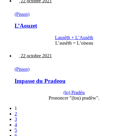
22 octobre 2021
(Pissos)
L’Aouzet
Lausèth + L’Ausèth
L’ausèth = L’oiseau
22 octobre 2021
(Pissos)
Impasse du Pradeou
(lo) Pradèu
Prononcer "(lou) pradèw".
1
2
3
4
5
6