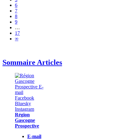
6
7
8
9
…
17
∞
Sommaire Articles
Région
Gascogne
Prospective
E-mail