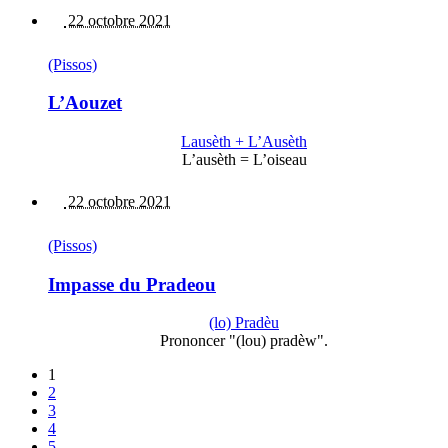
22 octobre 2021
(Pissos)
L’Aouzet
Lausèth + L’Ausèth
L’ausèth = L’oiseau
22 octobre 2021
(Pissos)
Impasse du Pradeou
(lo) Pradèu
Prononcer "(lou) pradèw".
1
2
3
4
5