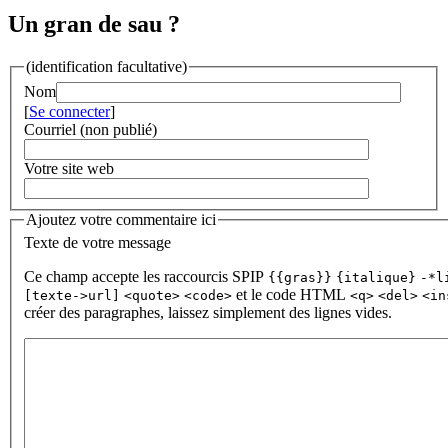
Un gran de sau ?
(identification facultative)
Nom
[
Se connecter
]
Courriel (non publié)
Votre site web
Ajoutez votre commentaire ici
Texte de votre message
Ce champ accepte les raccourcis SPIP
{{gras}}
{italique}
-*l
et le code HTML
[texte->url]
<quote>
<code>
<q>
<del>
<in
créer des paragraphes, laissez simplement des lignes vides.