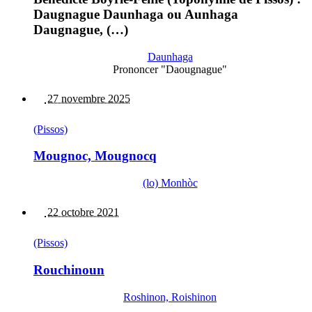
Daugnague Daunhaga ou Aunhaga
Daugnague, (…)
Daunhaga
Prononcer "Daougnague"
27 novembre 2025
(Pissos)
Mougnoc, Mougnocq
(lo) Monhòc
22 octobre 2021
(Pissos)
Rouchinoun
Roshinon, Roishinon