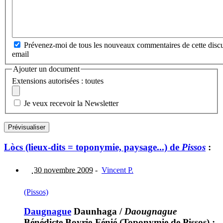
Prévenez-moi de tous les nouveaux commentaires de cette discu
email
Ajouter un document
Extensions autorisées : toutes
Je veux recevoir la Newsletter
Lòcs (lieux-dits = toponymie, paysage...) de
Pissos
:
30 novembre 2009
-
Vincent P.
(Pissos)
Daugnague
Daunhaga
/
Daougnague
Bénédicte Boyrie-Fénié (Toponymie de Pissos) :