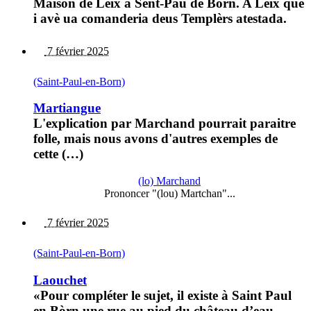
Maison de Lèix a Sent-Pau de Bòrn. A Lèix que
i avè ua comanderia deus Templèrs atestada.
7 février 2025
(Saint-Paul-en-Born)
Martiangue
L'explication par Marchand pourrait paraitre
folle, mais nous avons d'autres exemples de
cette (…)
(lo) Marchand
Prononcer "(lou) Martchan"...
7 février 2025
(Saint-Paul-en-Born)
Laouchet
«Pour compléter le sujet, il existe à Saint Paul
en Bòrn une rue au pied du château d’eau