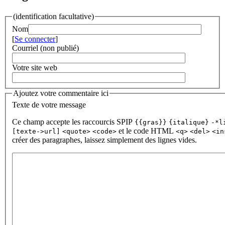
(identification facultative)
Nom
[
Se connecter
]
Courriel (non publié)
Votre site web
Ajoutez votre commentaire ici
Texte de votre message
Ce champ accepte les raccourcis SPIP
{{gras}}
{italique}
-*l
et le code HTML
[texte->url]
<quote>
<code>
<q>
<del>
<in
créer des paragraphes, laissez simplement des lignes vides.