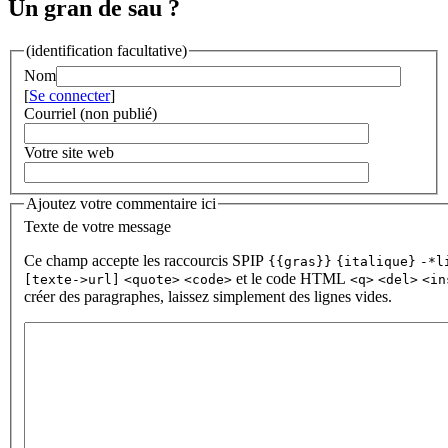
Un gran de sau ?
(identification facultative)
Nom
[
Se connecter
]
Courriel (non publié)
Votre site web
Ajoutez votre commentaire ici
Texte de votre message
Ce champ accepte les raccourcis SPIP
{{gras}}
{italique}
-*l
et le code HTML
[texte->url]
<quote>
<code>
<q>
<del>
<in
créer des paragraphes, laissez simplement des lignes vides.