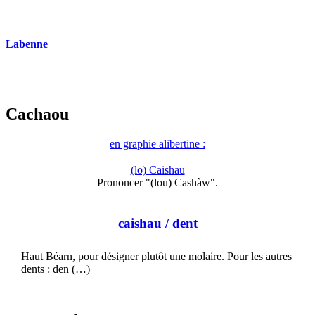
Labenne
Cachaou
en graphie alibertine :
(lo) Caishau
Prononcer "(lou) Cashàw".
caishau
/ dent
Haut Béarn, pour désigner plutôt une molaire. Pour les autres
dents : den (…)