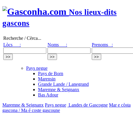
Nos lieux-dits
gascons
Recherche / Cèrca...
Lòcs :
Noms :
Prenoms :
Pays negue
Pays de Born
Marensin
Grande Lande / Lanegrand
Maremne & Seignanx
Bas Adour
Maremne & Seignanx
Pays negue
Landes de Gascogne
Mar e còsta
gascona / Ma é coste gascoune