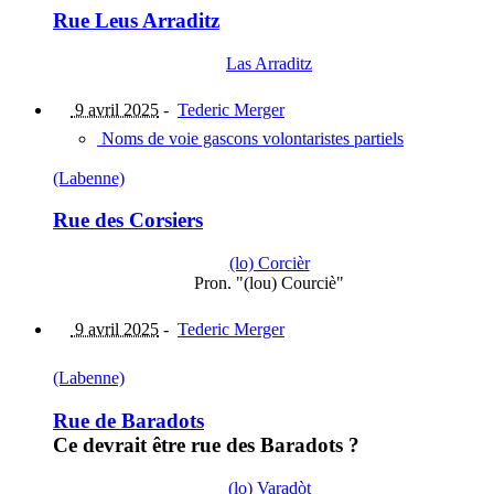
Rue Leus Arraditz
Las Arraditz
9 avril 2025
-
Tederic Merger
Noms de voie gascons volontaristes partiels
(Labenne)
Rue des Corsiers
(lo) Corcièr
Pron. "(lou) Courciè"
9 avril 2025
-
Tederic Merger
(Labenne)
Rue de Baradots
Ce devrait être rue des Baradots ?
(lo) Varadòt