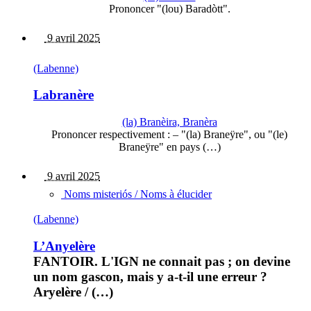
Prononcer "(lou) Baradòtt".
9 avril 2025
(Labenne)
Labranère
(la) Branèira, Branèra
Prononcer respectivement : – "(la) Braneÿre", ou "(le)
Braneÿre" en pays (…)
9 avril 2025
Noms misteriós / Noms à élucider
(Labenne)
L’Anyelère
FANTOIR. L'IGN ne connait pas ; on devine
un nom gascon, mais y a-t-il une erreur ?
Aryelère / (…)