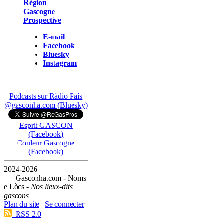
Région
Gascogne
Prospective
E-mail
Facebook
Bluesky
Instagram
Podcasts sur Ràdio País
@gasconha.com (Bluesky)
Esprit GASCON
(Facebook)
Couleur Gascogne
(Facebook)
2024-2026
— Gasconha.com - Noms
e Lòcs -
Nos lieux-dits
gascons
Plan du site
|
Se connecter
|
RSS 2.0