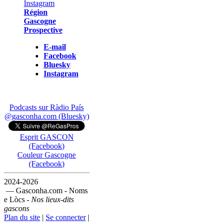
Région
Gascogne
Prospective
E-mail
Facebook
Bluesky
Instagram
Podcasts sur Ràdio País
@gasconha.com (Bluesky)
Esprit GASCON
(Facebook)
Couleur Gascogne
(Facebook)
2024-2026
— Gasconha.com - Noms
e Lòcs -
Nos lieux-dits
gascons
Plan du site
|
Se connecter
|