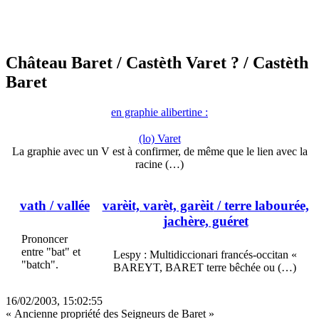
Château Baret
/ Castèth Varet ?
/ Castèth
Baret
en graphie alibertine :
(lo) Varet
La graphie avec un V est à confirmer, de même que le lien avec la
racine (…)
vath
/ vallée
varèit, varèt, garèit
/ terre labourée,
jachère, guéret
Prononcer
entre "bat" et
Lespy : Multidiccionari francés-occitan «
"batch".
BAREYT, BARET terre bêchée ou (…)
16/02/2003, 15:02:55
« Ancienne propriété des Seigneurs de Baret »