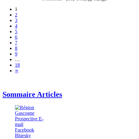
1
2
3
4
5
6
7
8
9
…
18
∞
Sommaire Articles