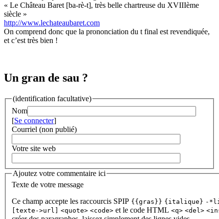
« Le Château Baret [ba-rè-t], très belle chartreuse du XVIIIème
siècle »
http://www.lechateaubaret.com
On comprend donc que la prononciation du t final est revendiquée,
et c’est très bien !
Un gran de sau ?
(identification facultative)
Nom
[
Se connecter
]
Courriel (non publié)
Votre site web
Ajoutez votre commentaire ici
Texte de votre message
Ce champ accepte les raccourcis SPIP
{{gras}}
{italique}
-*l
et le code HTML
[texte->url]
<quote>
<code>
<q>
<del>
<in
créer des paragraphes, laissez simplement des lignes vides.