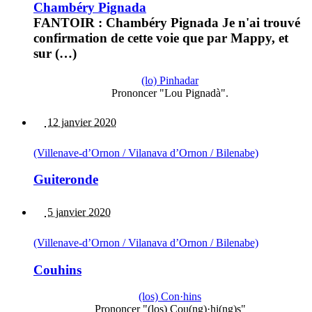
Chambéry Pignada
FANTOIR : Chambéry Pignada Je n'ai trouvé
confirmation de cette voie que par Mappy, et
sur (…)
(lo) Pinhadar
Prononcer "Lou Pignadà".
12 janvier 2020
(Villenave-d’Ornon / Vilanava d’Ornon / Bilenabe)
Guiteronde
5 janvier 2020
(Villenave-d’Ornon / Vilanava d’Ornon / Bilenabe)
Couhins
(los) Con·hins
Prononcer "(los) Cou(ng)·hi(ng)s"