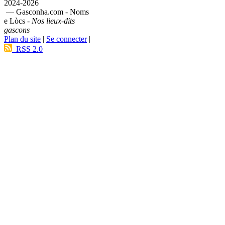
2024-2026
— Gasconha.com - Noms
e Lòcs -
Nos lieux-dits
gascons
Plan du site
|
Se connecter
|
RSS 2.0