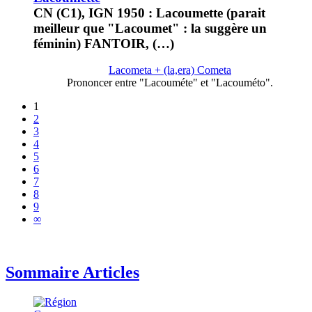
CN (C1), IGN 1950 : Lacoumette (parait
meilleur que "Lacoumet" : la suggère un
féminin) FANTOIR, (…)
Lacometa + (la,era) Cometa
Prononcer entre "Lacouméte" et "Lacouméto".
1
2
3
4
5
6
7
8
9
∞
Sommaire Articles