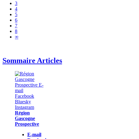
3
4
5
6
7
8
∞
Sommaire Articles
Région
Gascogne
Prospective
E-mail