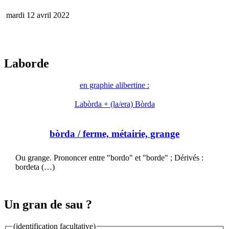
mardi 12 avril 2022
Laborde
en graphie alibertine :
Labòrda + (la/era) Bòrda
bòrda
/ ferme, métairie, grange
Ou grange. Prononcer entre "bordo" et "borde" ; Dérivés :
bordeta (…)
Un gran de sau ?
(identification facultative)