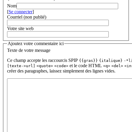
Nom
[
Se connecter
]
Courriel (non publié)
Votre site web
Ajoutez votre commentaire ici
Texte de votre message
Ce champ accepte les raccourcis SPIP
{{gras}}
{italique}
-*l
et le code HTML
[texte->url]
<quote>
<code>
<q>
<del>
<in
créer des paragraphes, laissez simplement des lignes vides.