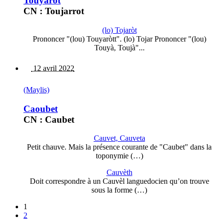
Touyarot
CN : Toujarrot
(lo) Tojaròt
Prononcer "(lou) Touyaròtt". (lo) Tojar Prononcer "(lou)
Touyà, Toujà"...
12 avril 2022
(Maylis)
Caoubet
CN : Caubet
Cauvet, Cauveta
Petit chauve. Mais la présence courante de "Caubet" dans la
toponymie (…)
Cauvèth
Doit correspondre à un Cauvèl languedocien qu’on trouve
sous la forme (…)
1
2