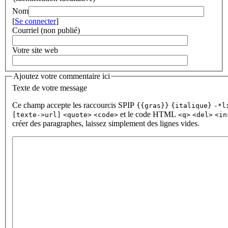
Nom
[
Se connecter
]
Courriel (non publié)
Votre site web
Ajoutez votre commentaire ici
Texte de votre message
Ce champ accepte les raccourcis SPIP
{{gras}}
{italique}
-*l
et le code HTML
[texte->url]
<quote>
<code>
<q>
<del>
<in
créer des paragraphes, laissez simplement des lignes vides.