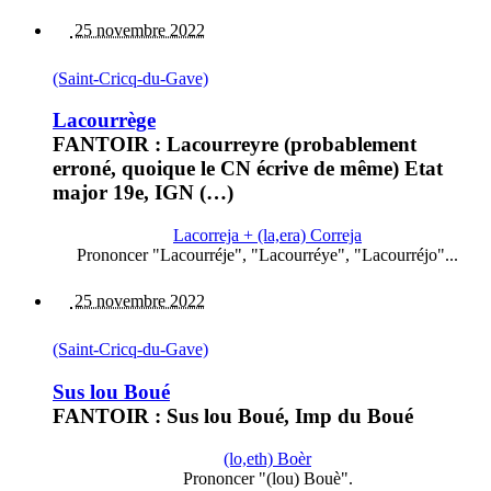
25 novembre 2022
(Saint-Cricq-du-Gave)
Lacourrège
FANTOIR : Lacourreyre (probablement
erroné, quoique le CN écrive de même) Etat
major 19e, IGN (…)
Lacorreja + (la,era) Correja
Prononcer "Lacourréje", "Lacourréye", "Lacourréjo"...
25 novembre 2022
(Saint-Cricq-du-Gave)
Sus lou Boué
FANTOIR : Sus lou Boué, Imp du Boué
(lo,eth) Boèr
Prononcer "(lou) Bouè".