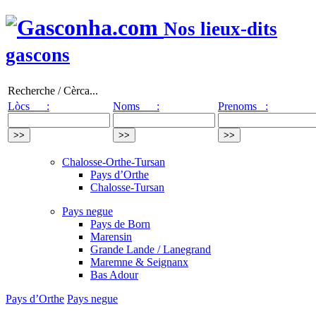
Nos lieux-dits
gascons
Recherche / Cèrca...
Lòcs :
Noms :
Prenoms :
Chalosse-Orthe-Tursan
Pays d’Orthe
Chalosse-Tursan
Pays negue
Pays de Born
Marensin
Grande Lande / Lanegrand
Maremne & Seignanx
Bas Adour
Pays d’Orthe
Pays negue