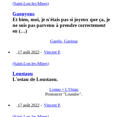
(Saint-Lon-les-Mines)
Gaouyous
Et bien, moi, je n'étais pas si joyeux que ça, je
ne suis pas parvenu à prendre correctement
en (…)
Gaujós, Gaujosa
17 août 2022
-
Vincent P.
(Saint-Lon-les-Mines)
Loustaou
L'ostau de Loustaou.
Lostau + L’Ostau
Prononcer "Loustàw".
17 août 2022
-
Vincent P.
(Saint-Lon-les-Mines)