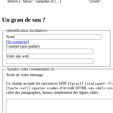
breton a "kleuz". variantes et (…)
"crouts".
Un gran de sau ?
(identification facultative)
Nom
[
Se connecter
]
Courriel (non publié)
Votre site web
Ajoutez votre commentaire ici
Texte de votre message
Ce champ accepte les raccourcis SPIP
{{gras}}
{italique}
-*l
et le code HTML
[texte->url]
<quote>
<code>
<q>
<del>
<in
créer des paragraphes, laissez simplement des lignes vides.