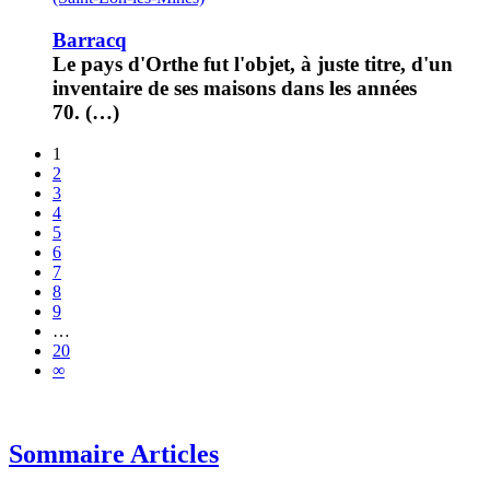
Barracq
Le pays d'Orthe fut l'objet, à juste titre, d'un
inventaire de ses maisons dans les années
70. (…)
1
2
3
4
5
6
7
8
9
…
20
∞
Sommaire Articles