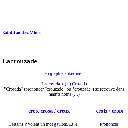
Saint-Lon-les-Mines
Lacrouzade
en graphie alibertine :
Lacrosada + (la) Crosada
"Crosada" (prononcer "crouzado" ou "crouzade") se retrouve dans
maints noms (…)
cròs, cròsa
/ creux
crotz
/ croix
Certains y voient un mot gaulois. Et le
Prononcer