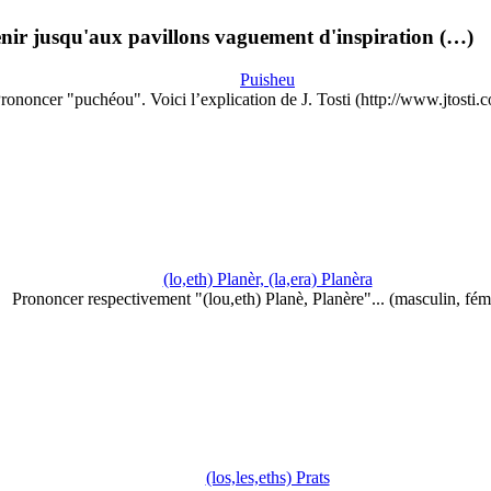
enir jusqu'aux pavillons vaguement d'inspiration (…)
Puisheu
rononcer "puchéou". Voici l’explication de J. Tosti (http://www.jtosti
(lo,eth) Planèr, (la,era) Planèra
Prononcer respectivement "(lou,eth) Planè, Planère"... (masculin, fém
(los,les,eths) Prats