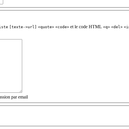
et le code HTML
iste
[texte->url]
<quote>
<code>
<q>
<del>
<i
ssion par email