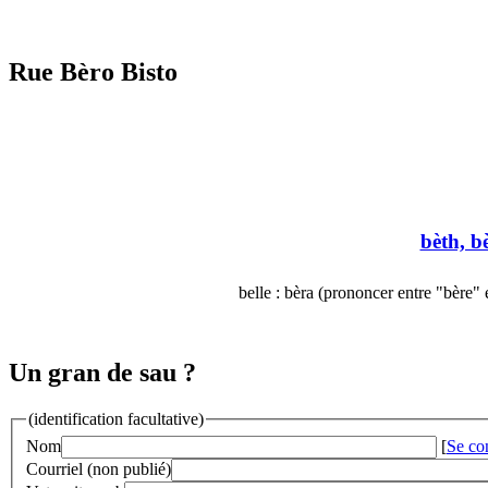
Rue Bèro Bisto
bèth, b
belle : bèra (prononcer entre "bère" 
Un gran de sau ?
(identification facultative)
Nom
[
Se co
Courriel (non publié)