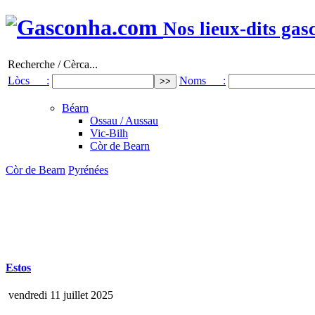
Nos lieux-dits gas
Recherche / Cèrca...
Lòcs :
Noms :
Béarn
Ossau / Aussau
Vic-Bilh
Còr de Bearn
Còr de Bearn
Pyrénées
Estos
vendredi 11 juillet 2025