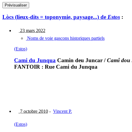
Lòcs (lieux-dits = toponymie, paysage...) de
Estos
:
23 mars 2022
Noms de voie gascons historiques partiels
(Estos)
Cami du Junqua
Camin deu Juncar
/
Camî dou
FANTOIR : Rue Cami du Junqua
7 octobre 2010
-
Vincent P.
(Estos)