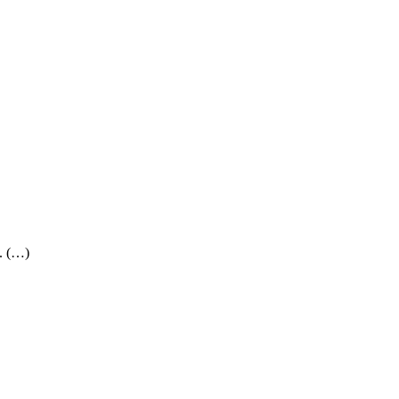
.. (…)