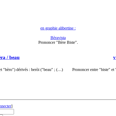
en graphie alibertine :
Bèravista
Prononcer "Bère Biste".
èra
/ beau
v
et "bèro") dérivés : beròi ("beau" ; (…)
Prononcer entre "biste" et 
nnecter
]