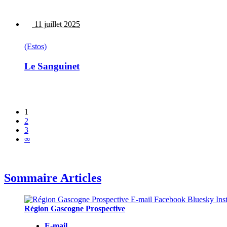
11 juillet 2025
(Estos)
Le Sanguinet
1
2
3
∞
Sommaire Articles
Région Gascogne Prospective
E-mail