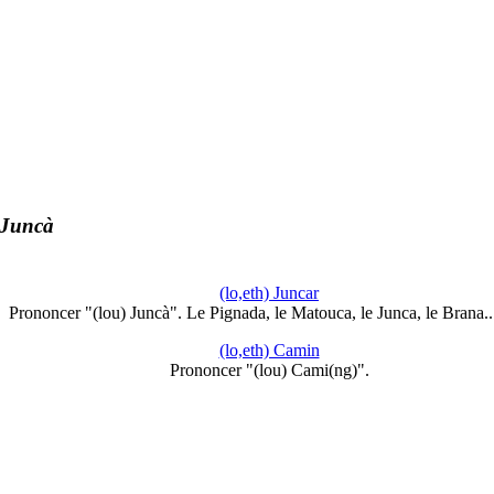
 Juncà
(lo,eth) Juncar
Prononcer "(lou) Juncà". Le Pignada, le Matouca, le Junca, le Brana.
(lo,eth) Camin
Prononcer "(lou) Cami(ng)".