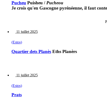
Pucheu
Puisheu
/
Pucheou
Je crois qu'en Gascogne pyrénéenne, il faut cont
P
11 juillet 2025
(Estos)
Quartier dets Planès
Eths Planèrs
11 juillet 2025
(Estos)
Prats