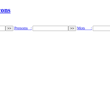
cons
Prenoms :
Mots :