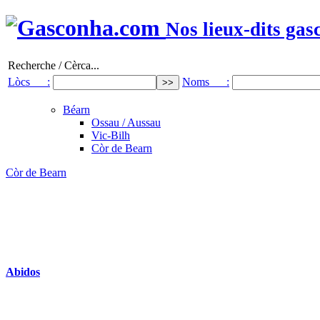
Nos lieux-dits gas
Recherche / Cèrca...
Lòcs :
Noms :
Béarn
Ossau / Aussau
Vic-Bilh
Còr de Bearn
Còr de Bearn
Abidos