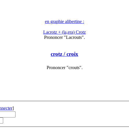
en graphie alibertine :
Lacrotz + (la,era) Crotz
Prononcer "Lacrouts".
crotz
/ croix
Prononcer "crouts".
nnecter
]