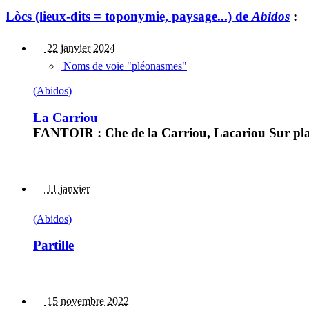
Lòcs (lieux-dits = toponymie, paysage...) de
Abidos
:
22 janvier 2024
Noms de voie "pléonasmes"
(Abidos)
La Carriou
FANTOIR : Che de la Carriou, Lacariou Sur pla
11 janvier
(Abidos)
Partille
15 novembre 2022