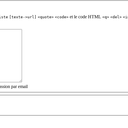
et le code HTML
iste
[texte->url]
<quote>
<code>
<q>
<del>
<i
ssion par email