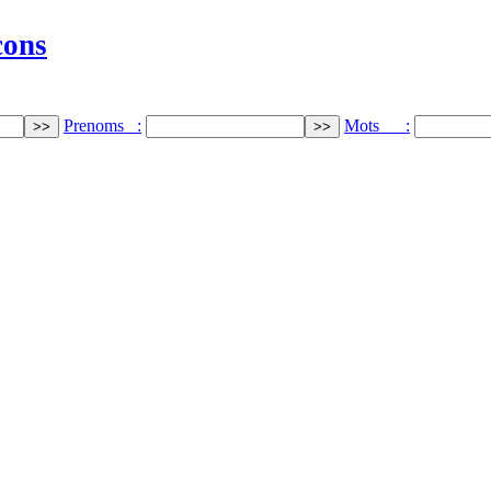
cons
Prenoms :
Mots :