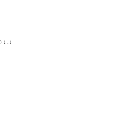
). (…)