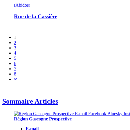
(Abidos)
Rue de la Cassière
1
2
3
4
5
6
7
8
∞
Sommaire Articles
Région Gascogne Prospective
E-mail