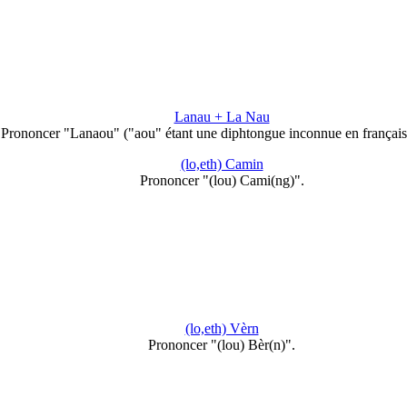
Lanau + La Nau
Prononcer "Lanaou" ("aou" étant une diphtongue inconnue en français
(lo,eth) Camin
Prononcer "(lou) Cami(ng)".
(lo,eth) Vèrn
Prononcer "(lou) Bèr(n)".