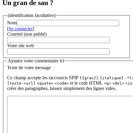
Un gran de sau ?
(identification facultative)
Nom
[
Se connecter
]
Courriel (non publié)
Votre site web
Ajoutez votre commentaire ici
Texte de votre message
Ce champ accepte les raccourcis SPIP
{{gras}}
{italique}
-*l
et le code HTML
[texte->url]
<quote>
<code>
<q>
<del>
<in
créer des paragraphes, laissez simplement des lignes vides.