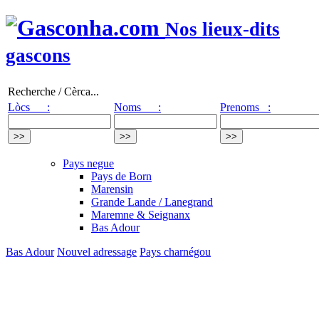
Nos lieux-dits
gascons
Recherche / Cèrca...
Lòcs :
Noms :
Prenoms :
Pays negue
Pays de Born
Marensin
Grande Lande / Lanegrand
Maremne & Seignanx
Bas Adour
Bas Adour
Nouvel adressage
Pays charnégou