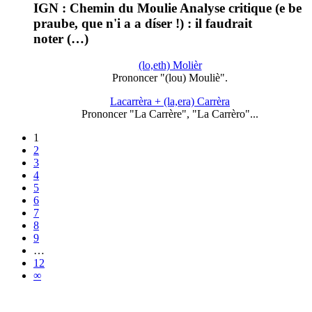
IGN : Chemin du Moulie Analyse critique (e be
praube, que n'i a a díser !) : il faudrait
noter (…)
(lo,eth) Molièr
Prononcer "(lou) Mouliè".
Lacarrèra + (la,era) Carrèra
Prononcer "La Carrère", "La Carrèro"...
1
2
3
4
5
6
7
8
9
…
12
∞